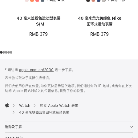
40 毫米浅粉色运动型表带
40 毫米荧光黄绿色 Nike
- S/M
回环式运动表带
RMB 379
RMB 379
网
脚
º 请访问
apple.com.cn/2030
进一步了解。
注
页
表带款式取决于实际供应情况。
页
我们会使用你所在位置，为你更快显示送货选项。我们通过你的 IP 地址，或者你在上次
脚
访问 Apple 网站时输入的位置信息，找到了你的位置。
Watch
购买 Apple Watch 表带
Apple
40 毫米铁锚蓝色回环式运动表带
选购及了解