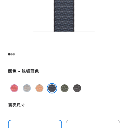
颜色 - 铁锚蓝色
亮
雾
蜜
苍
深
番
蓝
瓜
林
灰
铁锚蓝色
石
色
色
色
色
表壳尺寸
榴
粉
色