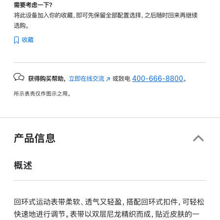
需要考虑一下？
将此设备加入你的收藏，即可先保留全部配置选择，之后随时回来再继续
选购。
收藏
获得购买帮助，
立即在线交流
(在
或致电
400-666-8800
。
新
所示表壳仅作图示之用。
窗
口
中
打
产品信息
开)
概述
回环式运动表带柔软、透气又轻盈，搭配回环式扣件，可轻松
快速地进行调节。表带以双层尼龙精织而成，贴近皮肤的一