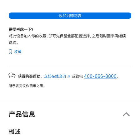
添加到购物袋
需要考虑一下？
将此设备加入你的收藏，即可先保留全部配置选择，之后随时回来再继续
选购。
收藏
获得购买帮助，
立即在线交流
(在
或致电
400-666-8800
。
新
所示表壳仅作图示之用。
窗
口
中
打
产品信息
开)
概述