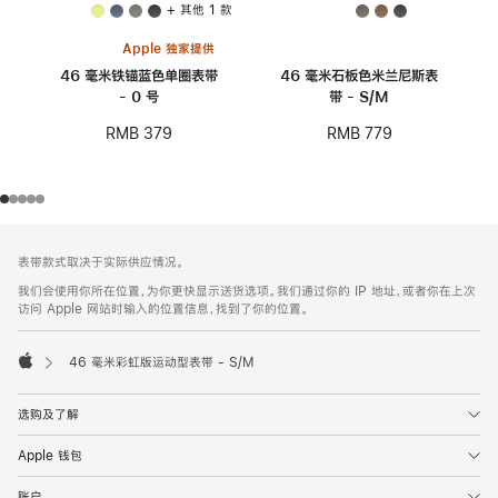
+ 其他 1 款
Apple 独家提供
46 毫米铁锚蓝色单圈表带
46 毫米石板色米兰尼斯表
- 0 号
带 - S/M
RMB 379
RMB 779
网
脚
表带款式取决于实际供应情况。
注
页
我们会使用你所在位置，为你更快显示送货选项。我们通过你的 IP 地址，或者你在上次
页
访问 Apple 网站时输入的位置信息，找到了你的位置。
脚
46 毫米彩虹版运动型表带 - S/M
Apple
选购及了解
Apple 钱包
账户