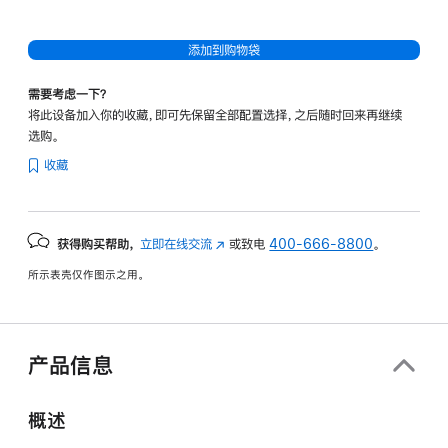
添加到购物袋
需要考虑一下？
将此设备加入你的收藏，即可先保留全部配置选择，之后随时回来再继续
选购。
收藏
获得购买帮助，
立即在线交流
(在
或致电
400-666-8800
。
新
所示表壳仅作图示之用。
窗
口
中
打
产品信息
开)
概述