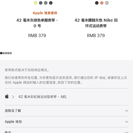
Apple 独家提供
42 毫米灰绿色单圈表带 -
42 毫米朦胧灰色 Nike 回
0 号
环式运动表带
RMB 379
RMB 379
网
脚
表带款式取决于实际供应情况。
注
页
我们会使用你所在位置，为你更快显示送货选项。我们通过你的 IP 地址，或者你在上次
页
访问 Apple 网站时输入的位置信息，找到了你的位置。
脚
42 毫米彩虹版运动型表带 - M/L
Apple
选购及了解
Apple 钱包
账户