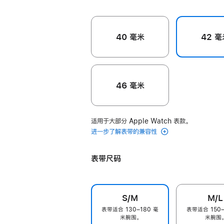
40 毫米
42 毫
46 毫米
适用于大部分 Apple Watch 表款。
进一步了解表带的兼容性
表带尺码
S/M
M/L
表带适合 130–180 毫
表带适合 150–
米腕围。
米腕围