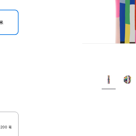
米
200 毫
。