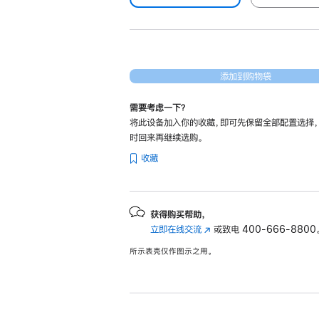
添加到购物袋
需要考虑一下？
将此设备加入你的收藏，即可先保留全部配置选择
时回来再继续选购。
收藏
获得购买帮助，
立即在线交流
(在
或致电
400-666-8800
新
所示表壳仅作图示之用。
窗
口
中
打
开)