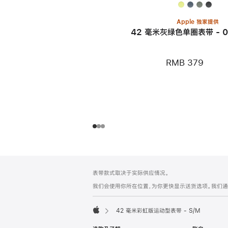
Apple 独家提供
42 毫米灰绿色单圈表带 - 0
RMB 379
网
脚
表带款式取决于实际供应情况。
注
页
我们会使用你所在位置，为你更快显示送货选项。我们通过你
页
脚
42 毫米彩虹版运动型表带 - S/M
Apple