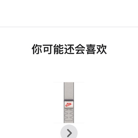
你可能还会喜欢
上
下
一
一
个
个