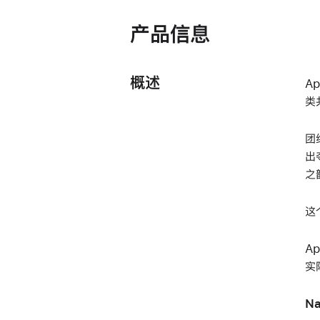
产品信息
概述
A
类
团
出
之
这
A
实
Na