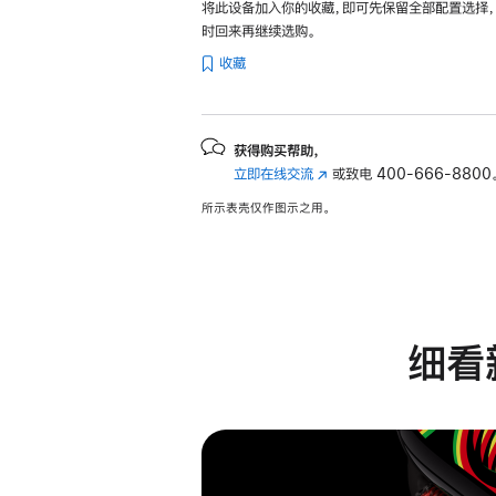
将此设备加入你的收藏，即可先保留全部配置选择
时回来再继续选购。
收藏
获得购买帮助，
立即在线交流
(在
或致电
400-666-8800
新
所示表壳仅作图示之用。
窗
口
中
打
开)
细看新