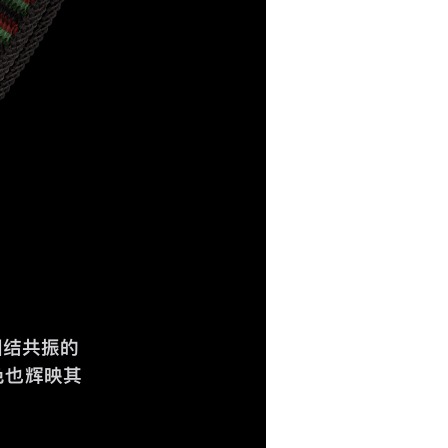
团结共振的
色也辉映其