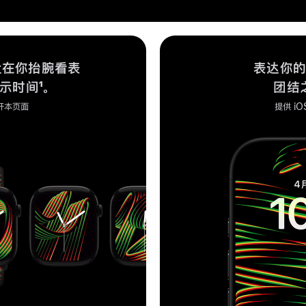
盘在你抬腕看表
表达你的
示时间¹。
团结
打开本页面
提供 iO
。