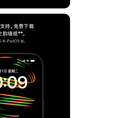
支持。免费下载
之韵墙纸
脚
**。
注
S 和 iPadOS 版。