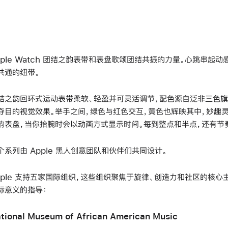
pple Watch 团结之韵表带和表盘歌颂团结共振的力量。心跳串起
共通的纽带。
结之韵回环式运动表带柔软、轻盈并可灵活调节，配色源自泛非三色旗
夺目的视觉效果。举手之间，绿色与红色交互，黄色也辉映其中，妙趣
韵表盘，当你抬腕时会以动画方式显示时间。每到整点和半点，还有节
个系列由 Apple 黑人创意团队和伙伴们共同设计。
pple 支持五家国际组织，这些组织聚焦于旋律、创造力和社区的核
际意义的指导：
tional Museum of African American Music