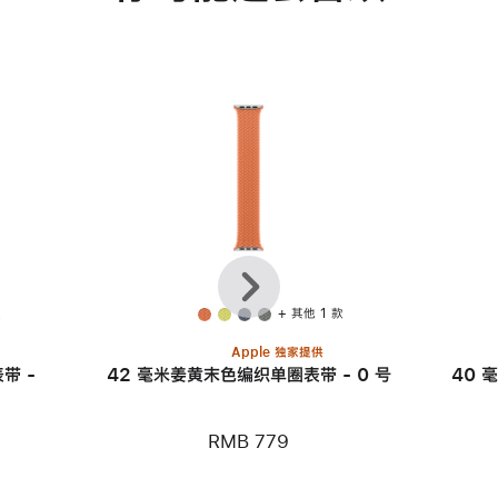
上
下
一
一
个
个
款
+ 其他 1 款
Apple 独家提供
带 -
42 毫米姜黄末色编织单圈表带 - 0 号
40 
RMB 779