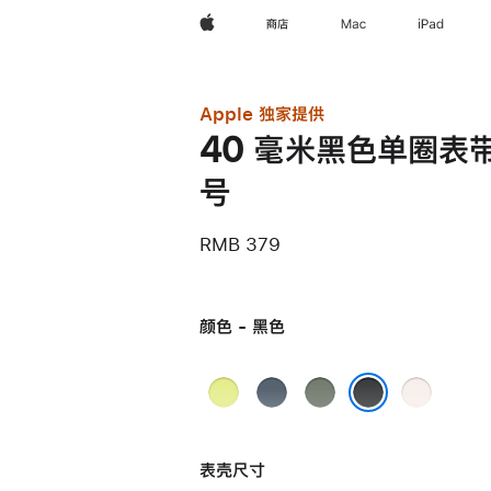
Apple
商店
Mac
iPad
Apple 独家提供
40 毫米黑色单圈表带 
号
RMB 379
颜色 - 黑色
霓
铁
灰
淡
虹
锚
绿
桃
黑色
黄
蓝
色
粉
表壳尺寸
色
色
色