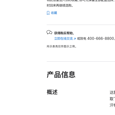
时回来再继续选购。
收藏
获得购买帮助，
立即在线交流
(在
或致电
400-666-8800
新
所示表壳仅作图示之用。
窗
口
中
打
开)
产品信息
概述
这
取
汗