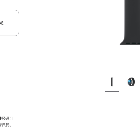
米
种尺码可
带尺码。