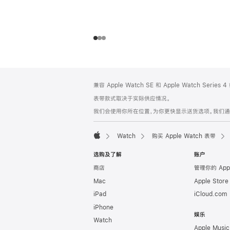
网
脚
兼容 Apple Watch SE 和 Apple Watch Series
注
页
表带款式取决于实际供应情况。
页
我们会使用你所在位置，为你更快显示送货选项。我们通过你
脚
Watch
购买 Apple Watch 表带
Apple
选购及了解
账户
商店
管理你的 App
Mac
Apple Stor
iPad
iCloud.com
iPhone
娱乐
Watch
Apple Music