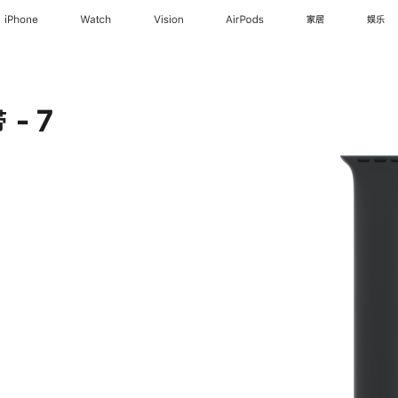
iPhone
Watch
Vision
AirPods
家居
娱乐
- 7