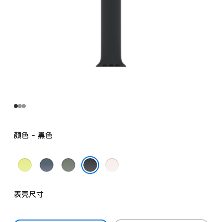
颜色 - 黑色
霓
铁
灰
淡
虹
锚
绿
桃
黑色
黄
蓝
色
粉
表壳尺寸
色
色
色