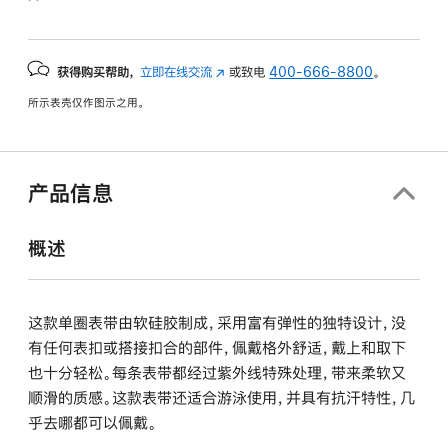
获得购买帮助，
立即在线交流
(在
或致电
400-666-8800
。
新
所示表壳仅作图示之用。
窗
口
中
打
产品信息
开)
概述
这款单圈表带由软硅胶制成，采用富有弹性的独特设计，没
有任何表扣或搭接扣合的部件，佩戴格外舒适，戴上和取下
也十分轻松。每条表带都经过紫外线特殊处理，带来柔软又
顺滑的质感。这款表带还适合游泳使用，并具有抗汗特性，几
乎去哪都可以佩戴。