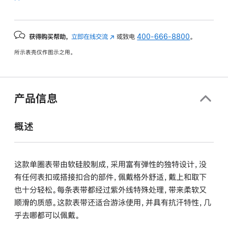
获得购买帮助，
立即在线交流
(在
或致电
400-666-8800
。
新
所示表壳仅作图示之用。
窗
口
中
打
产品信息
开)
概述
这款单圈表带由软硅胶制成，采用富有弹性的独特设计，没
有任何表扣或搭接扣合的部件，佩戴格外舒适，戴上和取下
也十分轻松。每条表带都经过紫外线特殊处理，带来柔软又
顺滑的质感。这款表带还适合游泳使用，并具有抗汗特性，几
乎去哪都可以佩戴。