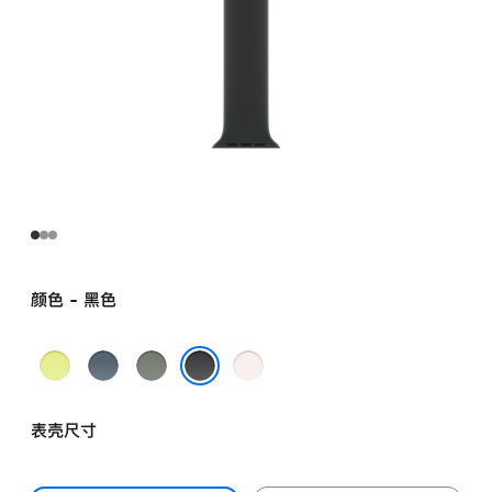
颜色 - 黑色
霓
铁
灰
淡
虹
锚
绿
桃
黑色
黄
蓝
色
粉
表壳尺寸
色
色
色