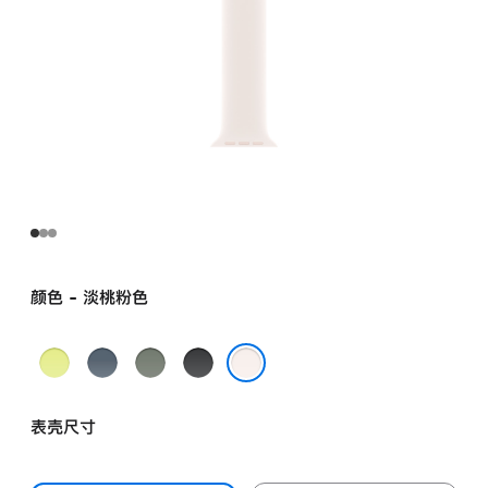
颜色 - 淡桃粉色
霓
铁
灰
黑
虹
锚
绿
色
淡桃粉色
黄
蓝
色
表壳尺寸
色
色