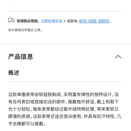
获得购买帮助，
立即在线交流
(在
或致电
400-666-8800
。
新
所示表壳仅作图示之用。
窗
口
中
打
产品信息
开)
概述
这款单圈表带由软硅胶制成，采用富有弹性的独特设计，没
有任何表扣或搭接扣合的部件，佩戴格外舒适，戴上和取下
也十分轻松。每条表带都经过紫外线特殊处理，带来柔软又
顺滑的质感。这款表带还适合游泳使用，并具有抗汗特性，几
乎去哪都可以佩戴。