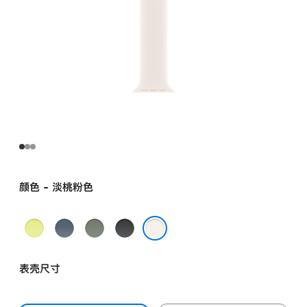
颜色 - 淡桃粉色
霓
铁
灰
黑
虹
锚
绿
色
淡桃粉色
黄
蓝
色
表壳尺寸
色
色