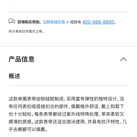
获得购买帮助，
立即在线交流
(在
或致电
400-666-8800
。
新
所示表壳仅作图示之用。
窗
口
中
打
产品信息
开)
概述
这款单圈表带由软硅胶制成，采用富有弹性的独特设计，没
有任何表扣或搭接扣合的部件，佩戴格外舒适，戴上和取下
也十分轻松。每条表带都经过紫外线特殊处理，带来柔软又
顺滑的质感。这款表带还适合游泳使用，并具有抗汗特性，几
乎去哪都可以佩戴。