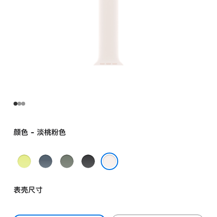
颜色 - 淡桃粉色
霓
铁
灰
黑
虹
锚
绿
色
淡桃粉色
黄
蓝
色
表壳尺寸
色
色