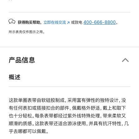
获得购买帮助，
立即在线交流
(在
或致电
400-666-8800
。
新
所示表壳仅作图示之用。
窗
口
中
打
产品信息
开)
概述
这款单圈表带由软硅胶制成，采用富有弹性的独特设计，没
有任何表扣或搭接扣合的部件，佩戴格外舒适，戴上和取下
也十分轻松。每条表带都经过紫外线特殊处理，带来柔软又
顺滑的质感。这款表带还适合游泳使用，并具有抗汗特性，几
乎去哪都可以佩戴。