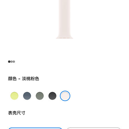
颜色 - 淡桃粉色
霓
铁
灰
黑
虹
锚
绿
色
淡桃粉色
黄
蓝
色
表壳尺寸
色
色