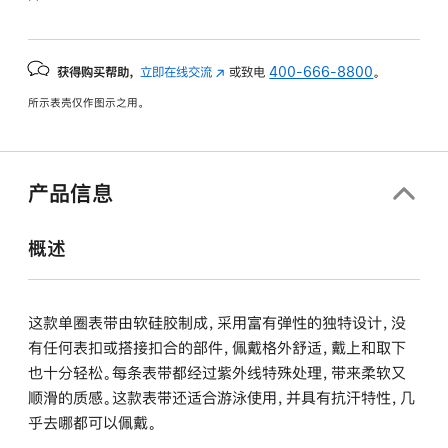
获得购买帮助，
立即在线交流
(在
或致电
400-666-8800
。
新
所示表壳仅作图示之用。
窗
口
中
打
产品信息
开)
概述
这款单圈表带由软硅胶制成，采用富有弹性的独特设计，没
有任何表扣或搭接扣合的部件，佩戴格外舒适，戴上和取下
也十分轻松。每条表带都经过紫外线特殊处理，带来柔软又
顺滑的质感。这款表带还适合游泳使用，并具有抗汗特性，几
乎去哪都可以佩戴。