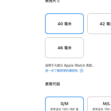
表壳尺寸
色
色
40 毫米
42 毫
46 毫米
适用于大部分 Apple Watch 表款。
进一步了解表带的兼容性
表带尺码
S/M
M/L
表带适合 130–180 毫
表带适合 150–