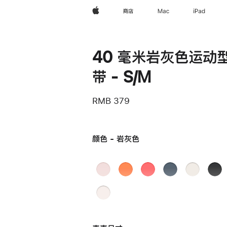
Apple
商店
Mac
iPad
40 毫米岩灰色运动
带 - S/M
RMB 379
颜色 - 岩灰色
浅
柑
亮
铁
星
黑
粉
橘
番
锚
光
色
岩灰
淡
色
色
石
蓝
色
桃
榴
色
粉
粉