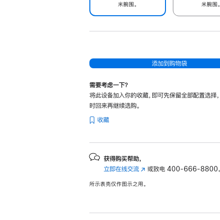
米腕围。
米腕围
添加到购物袋
需要考虑一下？
将此设备加入你的收藏，即可先保留全部配置选择
时回来再继续选购。
收藏
获得购买帮助，
立即在线交流
(在
或致电
400-666-8800
新
所示表壳仅作图示之用。
窗
口
中