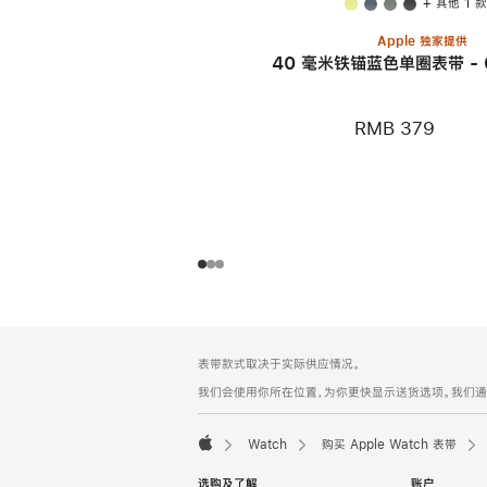
+ 其他 1 
Apple 独家提供
40 毫米铁锚蓝色单圈表带 - 
RMB 379
网
脚
表带款式取决于实际供应情况。
注
页
我们会使用你所在位置，为你更快显示送货选项。我们通过你
页
脚
Watch
购买 Apple Watch 表带
Apple
选购及了解
账户