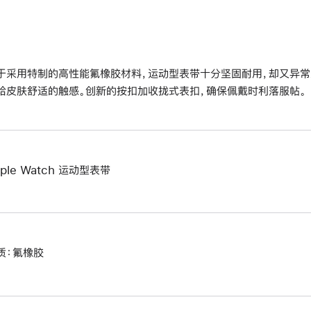
于采用特制的高性能氟橡胶材料，运动型表带十分坚固耐用，却又异常
给皮肤舒适的触感。创新的按扣加收拢式表扣，确保佩戴时利落服帖。
pple Watch 运动型表带
质：氟橡胶