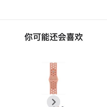
你可能还会喜欢
上
下
一
一
个
个