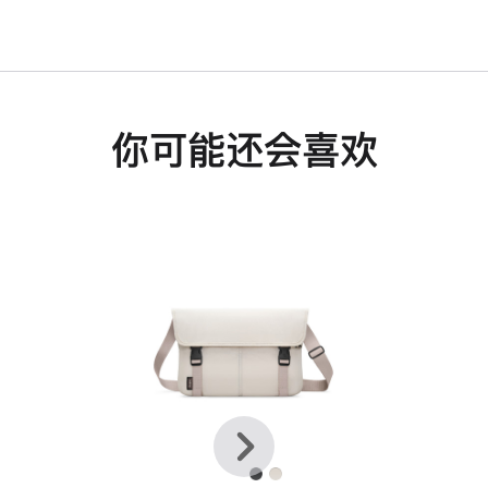
你可能还会喜欢
上
下
一
一
个
个