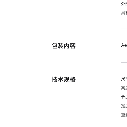
外
具
包装内容
Ae
技术规格
尺
高
长
宽
重