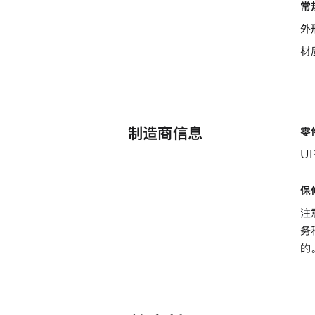
常
外
材
制造商信息
零
U
保
注
务
的