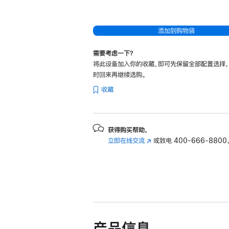
添加到购物袋
需要考虑一下？
将此设备加入你的收藏，即可先保留全部配置选择
时回来再继续选购。
收藏
获得购买帮助，
立即在线交流
(在
或致电
400-666-8800
新
窗
口
中
打
开)
产品信息