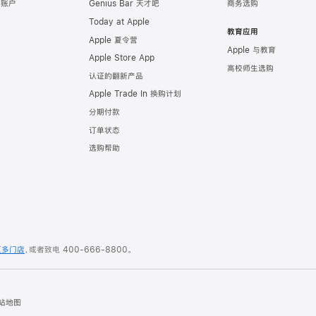
e 账户
Genius Bar 天才吧
商务选购
Today at Apple
教育应用
Apple 夏令营
Apple 与教育
Apple Store App
高校师生选购
认证的翻新产品
Apple Trade In 换购计划
分期付款
订单状态
选购帮助
更多门店
，或者致电
400-666-8800
。
站地图