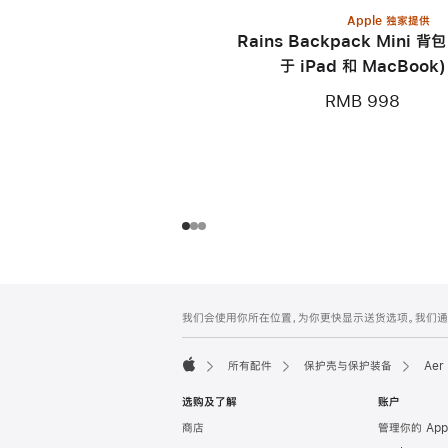
Apple 独家提供
Rains Backpack Mini 背
于 iPad 和 MacBook)
RMB 998
网
脚
我们会使用你所在位置，为你更快显示送货选项。我们通过你
注
页
页
所有配件
保护壳与保护装备
Aer
脚
Apple
选购及了解
账户
商店
管理你的 App