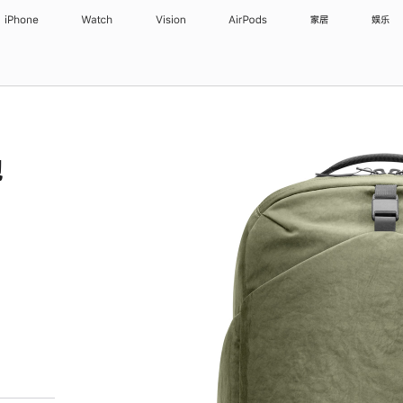
iPhone
Watch
Vision
AirPods
家居
娱乐
包