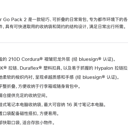
er Go Pack 2 是一款轻巧、可折叠的日常背包，专为都市环境
件，具有可快速取用的收纳袋和简约的结构设计，满足日常出行所需。
的 210D Cordura® 褶皱尼龙外层 (经 bluesign® 认证)。
KK® 拉链、Duraflex® 塑料扣具，以及易于抓握的 Hypalon 拉链拉
地柔软的梭织内衬，呈现卓越质感和手感 (经 bluesign® 认证)。
平整折叠，方便收纳于行李箱或随身背包中。
隔仓提供充足的收纳空间。
挂式笔记本电脑收纳袋，最大可容纳 16 英寸笔记本电脑。
置口袋配备磁性搭扣，方便易用。
部快取口袋，适合存放小物件。