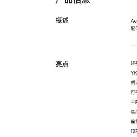
概述
A
配
亮点
轻盈
Y
质
可
主
悬
前
顶