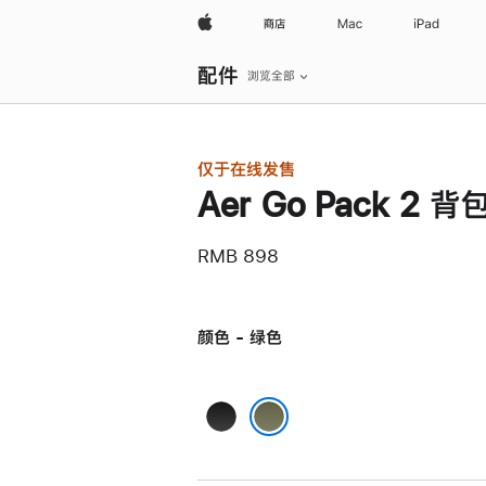
Apple
商店
Mac
iPad
本
配件
地
浏览全部
导
航
打
开
菜
仅于在线发售
单
Aer Go Pack 2 背
RMB 898
颜色 - 绿色
黑
色
绿色