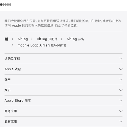
网
脚
我们会使用你所在位置，为你更快显示送货选项。我们通过你的 IP 地址，或者你在上次
注
页
访问 Apple 网站时输入的位置信息，找到了你的位置。
页
脚
AirTag
AirTag 及配件
AirTag 必备
Apple
mophie Loop AirTag 挂环保护套
选购及了解
Apple 钱包
账户
娱乐
Apple Store 商店
商务应用
教育应用