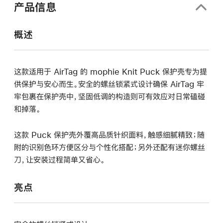
中
产品信息
打
开)
概述
这款适用于 AirTag 的 mophie Knit Puck 保护壳专为提
供保护与安心而生。安全的螺丝锁紧式设计确保 AirTag 牢
牢包裹在保护壳中，坚固低调的构造则可有效应对日常磕碰
和掉落。
这款 Puck 保护壳外覆高品质针织面料，触感细腻精致；随
附的识别色环方便区分与个性化搭配；另外还配有迷你螺丝
刀，让安装过程简单又省心。
亮点