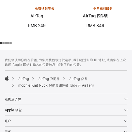
免费镌刻服务
免费镌刻服务
AirTag
AirTag 四件装
RMB 249
RMB 849
网
脚
我们会使用你所在位置，为你更快显示送货选项。我们通过你的 IP 地址，或者你在上次
注
页
访问 Apple 网站时输入的位置信息，找到了你的位置。
页
脚
AirTag
AirTag 及配件
AirTag 必备
Apple
mophie Knit Puck 保护壳四件装 (适用于 AirTag)
选购及了解
Apple 钱包
账户
娱乐