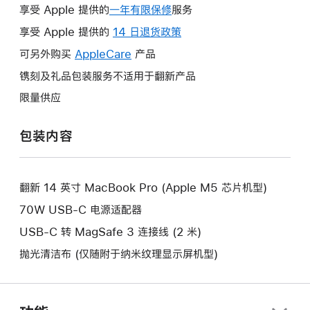
享受 Apple 提供的
一年有限保修
此
服务
操
享受 Apple 提供的
14 日退货政策
此
作
操
可另外购买
AppleCare
此
产品
将
作
操
镌刻及礼品包装服务不适用于翻新产品
打
将
作
开
限量供应
打
将
新
开
打
的
包装内容
新
开
窗
的
新
口。
窗
的
口。
翻新 14 英寸 MacBook Pro (Apple M5 芯片机型)
窗
口。
70W USB-C 电源适配器
USB-C 转 MagSafe 3 连接线 (2 米)
抛光清洁布 (仅随附于纳米纹理显示屏机型)