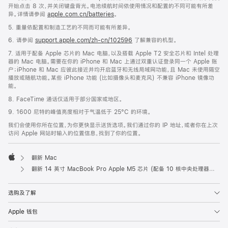
开始点击 8 次，并关闭键盘背光。电池续航时间依使用情况和配置的不同可能有所差
异。详情请参阅
apple.com.cn/batteries
。
5. 重量依配置和制造工艺的不同而可能有所差异。
6. 请参阅
support.apple.com/zh-cn/102596
了解兼容的机型。
7. 适用于配备 Apple 芯片的 Mac 电脑，以及搭载 Apple T2 安全芯片和 Intel 处理
器的 Mac 电脑。需要在你的 iPhone 和 Mac 上通过双重认证登录同一个 Apple 账
户；iPhone 和 Mac 应彼此接近并均开启蓝牙和无线局域网功能，且 Mac 未使用隔空
播放或随航功能。某些 iPhone 功能 (比如摄像头和麦克风) 不兼容 iPhone 镜像功
能。
8. FaceTime 通话仅适用于部分国家或地区。
9. 1600 尼特的峰值亮度相对于气温低于 25°C 的环境。
我们会使用你所在位置，为你更快显示送货选项。我们通过你的 IP 地址，或者你在上次
访问 Apple 网站时输入的位置信息，找到了你的位置。
翻新 Mac
Apple
翻新 14 英寸 MacBook Pro Apple M5 芯片 (配‍备 10 核中央处理器和 10 核图形处理器) 和纳米纹理显示屏 - 银色
选购及了解
Apple 钱包