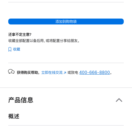
图
形
处
添加到购物袋
理
器)
还拿不定主意？
和
收藏全部配置以备后用，或将配置分享给朋友。
纳
收藏
米
纹
理
获得购买帮助，
立即在线交流
(在
或致电
400-666-8800
。
显
新
示
窗
屏
口
-
中
产品信息
打
深
开)
空
概述
黑
色