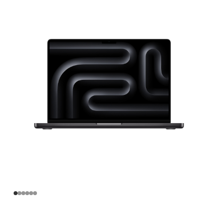
寸
MacBook
Pro
Apple
M5
芯
片
(配‍备
10
核
中
央
处
理
器
和
10
核