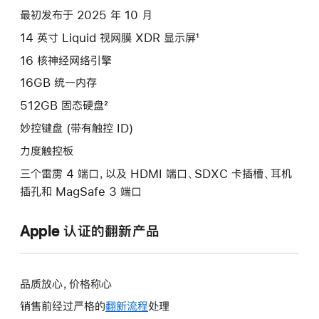
silver
最初发布于 2025 年 10 月
512gb
14 英寸 Liquid 视网膜 XDR 显示屏¹
的
分
16 核神经网络引擎
期
16GB 统一内存
付
512GB 固态硬盘²
款
妙控键盘 (带有触控 ID)
选
项)
力度触控板
三个雷雳 4 端口，以及 HDMI 端口、SDXC 卡插槽、耳机
插孔和 MagSafe 3 端口
Apple 认证的翻新产品
品质放心，价格称心
销售前经过严格的
翻新流程
处理