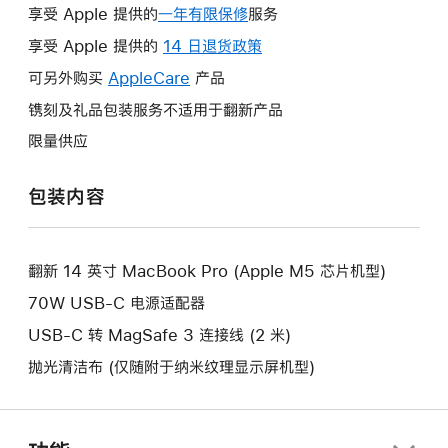
享受 Apple 提供的
一年有限保修
此
服务
操
享受 Apple 提供的
14 日退货政策
此
作
操
可另外购买
AppleCare
此
产品
将
作
操
镌刻及礼品包装服务不适用于翻新产品
打
将
作
开
限量供应
打
将
新
开
打
的
包装内容
新
开
窗
的
新
口。
窗
的
口。
翻新 14 英寸 MacBook Pro (Apple M5 芯片机型)
窗
口。
70W USB-C 电源适配器
USB-C 转 MagSafe 3 连接线 (2 米)
抛光清洁布 (仅随附于纳米纹理显示屏机型)