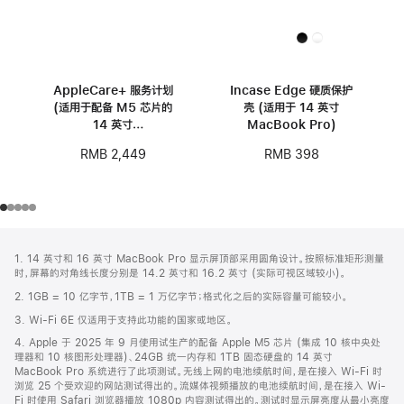
AppleCare+ 服务计划
Incase Edge 硬质保护
(适用于配备 M5 芯片的
壳 (适用于 14 英寸
14 英寸
MacBook Pro)
MacBook Pro)
RMB 2,449
RMB 398
网
脚
1. 14 英寸和 16 英寸 MacBook Pro 显示屏顶部采用圆角设计。按照标准矩形测量
注
页
时，屏幕的对角线长度分别是 14.2 英寸和 16.2 英寸 (实际可视区域较小)。
页
2. 1GB = 10 亿字节，1TB = 1 万亿字节；格式化之后的实际容量可能较小。
脚
3. Wi-Fi 6E 仅适用于支持此功能的国家或地区。
4. Apple 于 2025 年 9 月使用试生产的配备 Apple M5 芯片 (集成 10 核中央处
理器和 10 核图形处理器)、24GB 统一内存和 1TB 固态硬盘的 14 英寸
MacBook Pro 系统进行了此项测试。无线上网的电池续航时间，是在接入 Wi-Fi 时
浏览 25 个受欢迎的网站测试得出的。流媒体视频播放的电池续航时间，是在接入 Wi-
Fi 时使用 Safari 浏览器播放 1080p 内容测试得出的。测试时显示屏亮度从最小亮度