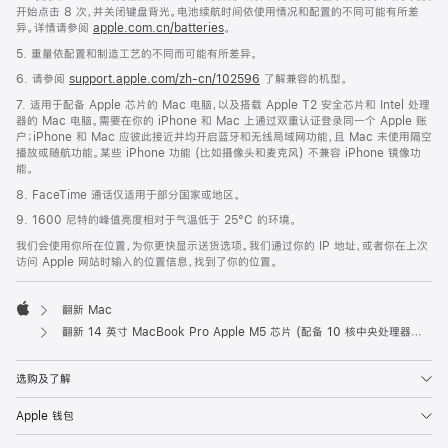
开始点击 8 次，并关闭键盘背光。电池续航时间依使用情况和配置的不同可能有所差
异。详情请参阅
apple.com.cn/batteries
。
5. 重量依配置和制造工艺的不同而可能有所差异。
6. 请参阅
support.apple.com/zh-cn/102596
了解兼容的机型。
7. 适用于配备 Apple 芯片的 Mac 电脑，以及搭载 Apple T2 安全芯片和 Intel 处理
器的 Mac 电脑。需要在你的 iPhone 和 Mac 上通过双重认证登录同一个 Apple 账
户；iPhone 和 Mac 应彼此接近并均开启蓝牙和无线局域网功能，且 Mac 未使用隔空
播放或随航功能。某些 iPhone 功能 (比如摄像头和麦克风) 不兼容 iPhone 镜像功
能。
8. FaceTime 通话仅适用于部分国家或地区。
9. 1600 尼特的峰值亮度相对于气温低于 25°C 的环境。
我们会使用你所在位置，为你更快显示送货选项。我们通过你的 IP 地址，或者你在上次
访问 Apple 网站时输入的位置信息，找到了你的位置。
翻新 Mac
Apple
翻新 14 英寸 MacBook Pro Apple M5 芯片 (配‍备 10 核中央处理器和 10 核图形处理器) 和纳米纹理显示屏 - 深空黑色
选购及了解
Apple 钱包