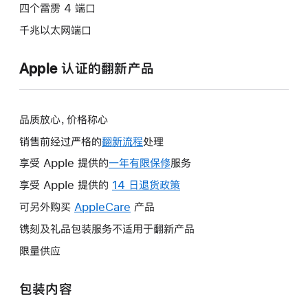
四个雷雳 4 端口
千兆以太网端口
Apple 认证的翻新产品
品质放心，价格称心
销售前经过严格的
翻新流程
处理
享受 Apple 提供的
一年有限保修
此
服务
操
享受 Apple 提供的
14 日退货政策
此
作
操
可另外购买
AppleCare
此
产品
将
作
操
镌刻及礼品包装服务不适用于翻新产品
打
将
作
开
限量供应
打
将
新
开
打
的
包装内容
新
开
窗
的