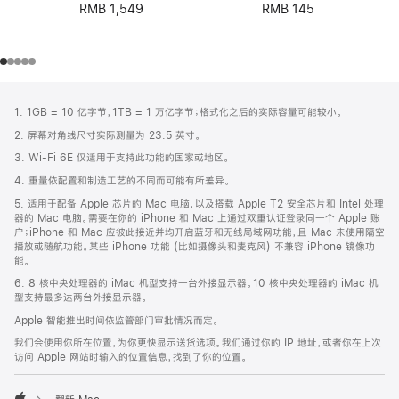
RMB 145
RMB 1,549
网
脚
1. 1GB = 10 亿字节，1TB = 1 万亿字节；格式化之后的实际容量可能较小。
注
页
2. 屏幕对角线尺寸实际测量为 23.5 英寸。
页
3. Wi-Fi 6E 仅适用于支持此功能的国家或地区。
脚
4. 重量依配置和制造工艺的不同而可能有所差异。
5. 适用于配备 Apple 芯片的 Mac 电脑，以及搭载 Apple T2 安全芯片和 Intel 处理
器的 Mac 电脑。需要在你的 iPhone 和 Mac 上通过双重认证登录同一个 Apple 账
户；iPhone 和 Mac 应彼此接近并均开启蓝牙和无线局域网功能，且 Mac 未使用隔空
播放或随航功能。某些 iPhone 功能 (比如摄像头和麦克风) 不兼容 iPhone 镜像功
能。
6. 8 核中央处理器的 iMac 机型支持一台外接显示器。10 核中央处理器的 iMac 机
型支持最多达两台外接显示器。
Apple 智能推出时间依监管部门审批情况而定。
我们会使用你所在位置，为你更快显示送货选项。我们通过你的 IP 地址，或者你在上次
访问 Apple 网站时输入的位置信息，找到了你的位置。