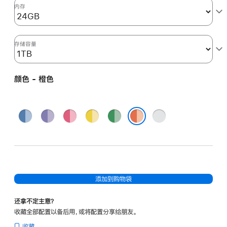
图
内存
形
处
理
存储容量
器)
和
颜色 - 橙色
千
兆
以
蓝
紫
粉
黄
绿
银
太
色
色
色
色
色
色
橙色
网
端
口
-
添加到购物袋
橙
色
还拿不定主意？
orange
收藏全部配置以备后用，或将配置分享给朋友。
1tb
收藏