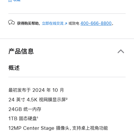
的
分
期
获得购买帮助，
立即在线交流
(在
或致电
400-666-8800
。
付
新
款
窗
选
口
项)
中
产品信息
打
开)
概述
最初发布于 2024 年 10 月
24 英寸 4.5K 视网膜显示屏²
24GB 统一内存
1TB 固态硬盘¹
12MP Center Stage 摄像头，支持桌上视角功能