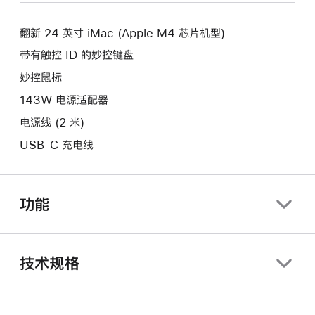
新
口。
窗
的
口。
翻新 24 英寸 iMac (Apple M4 芯片机型)
窗
口。
带有触控 ID 的妙控键盘
妙控鼠标
143W 电源适配器
电源线 (2 米)
USB-C 充电线
功能
技术规格