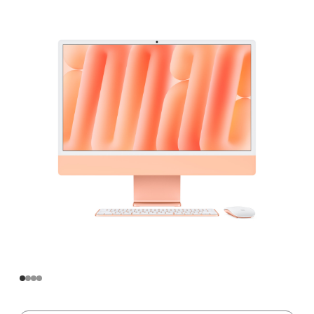
寸
iMac
Apple
M4
芯
片
(配
备
10
核
中
央
处
理
器
和
10
核