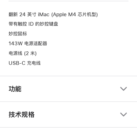
新
口。
窗
的
口。
翻新 24 英寸 iMac (Apple M4 芯片机型)
窗
口。
带有触控 ID 的妙控键盘
妙控鼠标
143W 电源适配器
电源线 (2 米)
USB-C 充电线
功能
技术规格