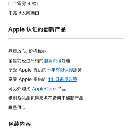
四个雷雳 4 端口
千兆以太网端口
Apple 认证的翻新产品
品质放心，价格称心
销售前经过严格的
翻新流程
处理
享受 Apple 提供的
一年有限保修
此
服务
操
享受 Apple 提供的
14 日退货政策
此
作
操
可另外购买
AppleCare
此
产品
将
作
操
镌刻及礼品包装服务不适用于翻新产品
打
将
作
开
限量供应
打
将
新
开
打
的
包装内容
新
开
窗
的