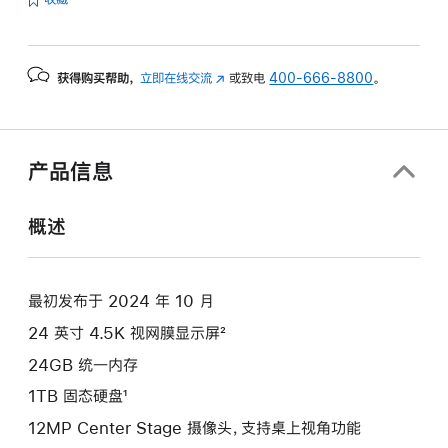
的
分
期
获得购买帮助，
立即在线交流
(在
或致电
400-666-8800
。
付
新
款
窗
选
口
项)
中
产品信息
打
开)
概述
最初发布于 2024 年 10 月
24 英寸 4.5K 视网膜显示屏²
24GB 统一内存
1TB 固态硬盘¹
12MP Center Stage 摄像头，支持桌上视角功能