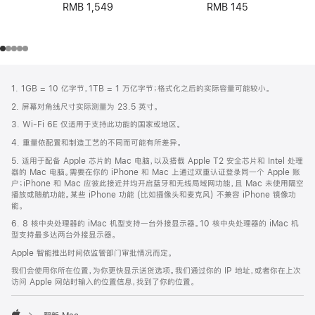
RMB 145
RMB 1,549
网
脚
1. 1GB = 10 亿字节，1TB = 1 万亿字节；格式化之后的实际容量可能较小。
注
页
2. 屏幕对角线尺寸实际测量为 23.5 英寸。
页
3. Wi-Fi 6E 仅适用于支持此功能的国家或地区。
脚
4. 重量依配置和制造工艺的不同而可能有所差异。
5. 适用于配备 Apple 芯片的 Mac 电脑，以及搭载 Apple T2 安全芯片和 Intel 处理
器的 Mac 电脑。需要在你的 iPhone 和 Mac 上通过双重认证登录同一个 Apple 账
户；iPhone 和 Mac 应彼此接近并均开启蓝牙和无线局域网功能，且 Mac 未使用隔空
播放或随航功能。某些 iPhone 功能 (比如摄像头和麦克风) 不兼容 iPhone 镜像功
能。
6. 8 核中央处理器的 iMac 机型支持一台外接显示器。10 核中央处理器的 iMac 机
型支持最多达两台外接显示器。
Apple 智能推出时间依监管部门审批情况而定。
我们会使用你所在位置，为你更快显示送货选项。我们通过你的 IP 地址，或者你在上次
访问 Apple 网站时输入的位置信息，找到了你的位置。