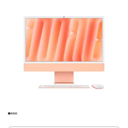
寸
iMac
Apple
M4
芯
片
(配
备
10
核
中
央
处
理
器
和
10
核