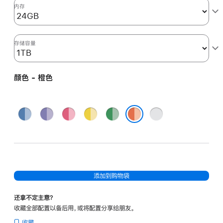
图
内存
形
处
理
存储容量
器)
和
颜色 - 橙色
千
兆
以
蓝
紫
粉
黄
绿
银
太
色
色
色
色
色
色
橙色
网
端
口
-
添加到购物袋
橙
色
还拿不定主意？
orange
收藏全部配置以备后用，或将配置分享给朋友。
1tb
收藏