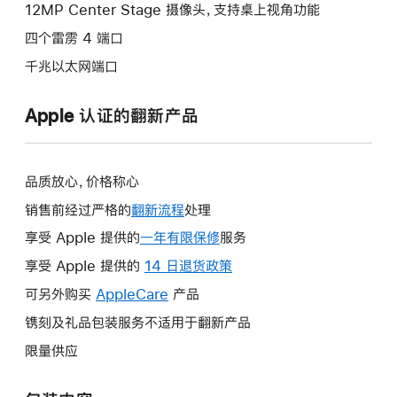
12MP Center Stage 摄像头，支持桌上视角功能
四个雷雳 4 端口
千兆以太网端口
Apple 认证的翻新产品
品质放心，价格称心
销售前经过严格的
翻新流程
处理
享受 Apple 提供的
一年有限保修
此
服务
操
享受 Apple 提供的
14 日退货政策
此
作
操
可另外购买
AppleCare
此
产品
将
作
操
镌刻及礼品包装服务不适用于翻新产品
打
将
作
开
限量供应
打
将
新
开
打
的