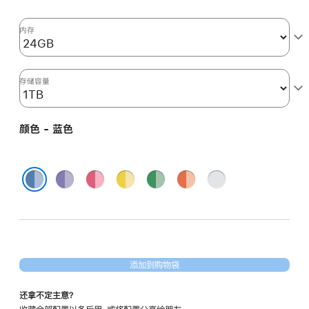
核
图
内存
形
处
理
存储容量
器)
以
颜色 - 蓝色
及
千
兆
紫
粉
黄
绿
橙
银
以
色
色
色
色
色
色
蓝色
太
网
端
口
添加到购物袋
和
纳
还拿不定主意？
米