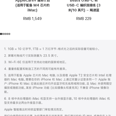
AppleCare+ 服务计划
Beats USB-C 转
(适用于配备 M4 芯片的
USB-C 编织连接线 (3
iMac)
米/10 英尺) – 飚速蓝
RMB 1,549
RMB 229
网
脚
1. 1GB = 10 亿字节，1TB = 1 万亿字节；格式化之后的实际容量可能较小。
注
页
2. 屏幕对角线尺寸实际测量为 23.5 英寸。
页
3. Wi-Fi 6E 仅适用于支持此功能的国家或地区。
脚
4. 重量依配置和制造工艺的不同而可能有所差异。
5. 适用于配备 Apple 芯片的 Mac 电脑，以及搭载 Apple T2 安全芯片和 Intel 处理
器的 Mac 电脑。需要在你的 iPhone 和 Mac 上通过双重认证登录同一个 Apple 账
户；iPhone 和 Mac 应彼此接近并均开启蓝牙和无线局域网功能，且 Mac 未使用隔空
播放或随航功能。某些 iPhone 功能 (比如摄像头和麦克风) 不兼容 iPhone 镜像功
能。
6. 8 核中央处理器的 iMac 机型支持一台外接显示器。10 核中央处理器的 iMac 机
型支持最多达两台外接显示器。
Apple 智能推出时间依监管部门审批情况而定。