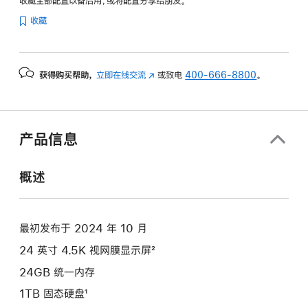
收藏全部配置以备后用，或将配置分享给朋友。
纹
收藏
理
玻
璃
获得购买帮助，
立即在线交流
(在
或致电
400-666-8800
。
面
新
板
窗
-
口
蓝
中
产品信息
色
打
开)
blue
概述
1tb
的
分
最初发布于 2024 年 10 月
期
24 英寸 4.5K 视网膜显示屏²
付
款
24GB 统一内存
选
1TB 固态硬盘¹
项)