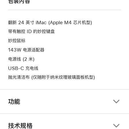
包装内容
新
开
窗
的
新
口。
窗
的
口。
翻新 24 英寸 iMac (Apple M4 芯片机型)
窗
口。
带有触控 ID 的妙控键盘
妙控鼠标
143W 电源适配器
电源线 (2 米)
USB-C 充电线
抛光清洁布 (仅随附于纳米纹理玻璃面板机型)
功能
技术规格