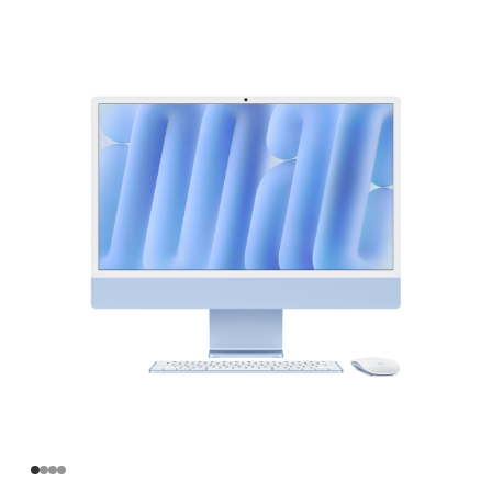
英
寸
iMac
Apple
M4
芯
片
(配
备
10
核
中
央
处
理
器
和
10