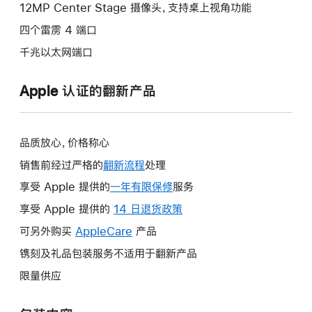
12MP Center Stage 摄像头，支持桌上视角功能
四个雷雳 4 端口
千兆以太网端口
Apple 认证的翻新产品
品质放心，价格称心
销售前经过严格的
翻新流程
处理
享受 Apple 提供的
一年有限保修
此
服务
操
享受 Apple 提供的
14 日退货政策
此
作
操
可另外购买
AppleCare
此
产品
将
作
操
镌刻及礼品包装服务不适用于翻新产品
打
将
作
开
限量供应
打
将
新
开
打
的