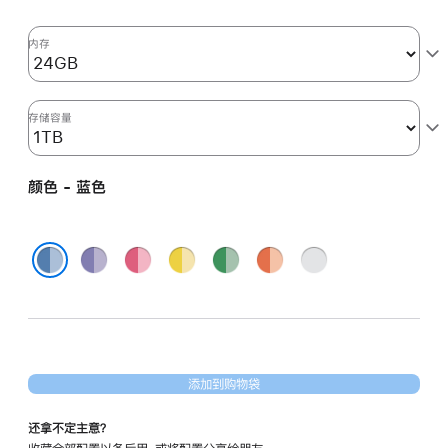
核
图
内存
形
处
理
存储容量
器)
以
颜色 - 蓝色
及
千
兆
紫
粉
黄
绿
橙
银
以
色
色
色
色
色
色
蓝色
太
网
端
口
添加到购物袋
和
纳
还拿不定主意？
米