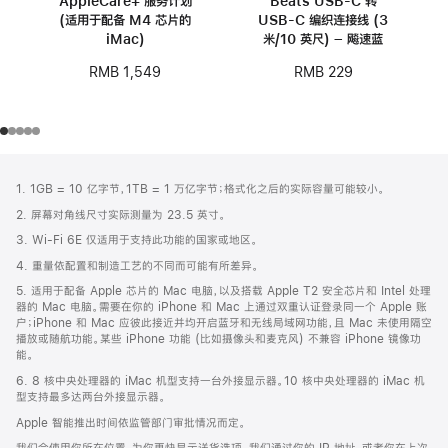
AppleCare+ 服务计划
Beats USB-C 转
(适用于配备 M4 芯片的
USB-C 编织连接线 (3
iMac)
米/10 英尺) – 飚速蓝
RMB 1,549
RMB 229
网
脚
1. 1GB = 10 亿字节，1TB = 1 万亿字节；格式化之后的实际容量可能较小。
注
页
2. 屏幕对角线尺寸实际测量为 23.5 英寸。
页
3. Wi-Fi 6E 仅适用于支持此功能的国家或地区。
脚
4. 重量依配置和制造工艺的不同而可能有所差异。
5. 适用于配备 Apple 芯片的 Mac 电脑，以及搭载 Apple T2 安全芯片和 Intel 处理
器的 Mac 电脑。需要在你的 iPhone 和 Mac 上通过双重认证登录同一个 Apple 账
户；iPhone 和 Mac 应彼此接近并均开启蓝牙和无线局域网功能，且 Mac 未使用隔空
播放或随航功能。某些 iPhone 功能 (比如摄像头和麦克风) 不兼容 iPhone 镜像功
能。
6. 8 核中央处理器的 iMac 机型支持一台外接显示器。10 核中央处理器的 iMac 机
型支持最多达两台外接显示器。
Apple 智能推出时间依监管部门审批情况而定。