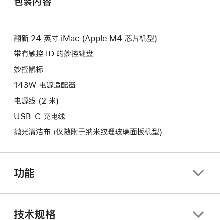
包装内容
新
开
窗
的
新
口。
窗
的
口。
翻新 24 英寸 iMac (Apple M4 芯片机型)
窗
口。
带有触控 ID 的妙控键盘
妙控鼠标
143W 电源适配器
电源线 (2 米)
USB-C 充电线
抛光清洁布 (仅随附于纳米纹理玻璃面板机型)
功能
技术规格