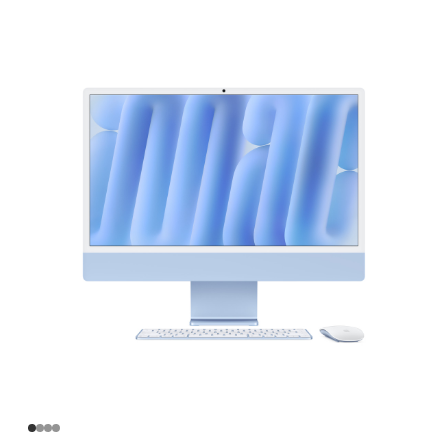
英
寸
iMac
Apple
M4
芯
片
(配
备
10
核
中
央
处
理
器
和
10