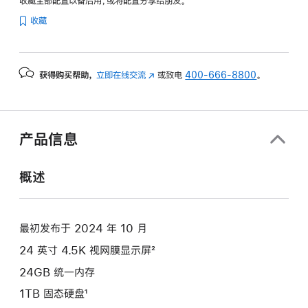
收藏全部配置以备后用，或将配置分享给朋友。
纹
收藏
理
玻
璃
获得购买帮助，
立即在线交流
(在
或致电
400-666-8800
。
面
新
板
窗
-
口
蓝
中
产品信息
色
打
开)
blue
概述
1tb
的
分
最初发布于 2024 年 10 月
期
24 英寸 4.5K 视网膜显示屏²
付
款
24GB 统一内存
选
1TB 固态硬盘¹
项)