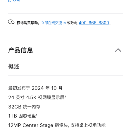
的
分
期
获得购买帮助，
立即在线交流
(在
或致电
400-666-8800
。
付
新
款
窗
选
口
项)
中
产品信息
打
开)
概述
最初发布于 2024 年 10 月
24 英寸 4.5K 视网膜显示屏²
32GB 统一内存
1TB 固态硬盘¹
12MP Center Stage 摄像头，支持桌上视角功能