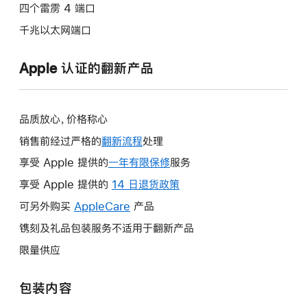
四个雷雳 4 端口
千兆以太网端口
Apple 认证的翻新产品
品质放心，价格称心
销售前经过严格的
翻新流程
处理
享受 Apple 提供的
一年有限保修
此
服务
操
享受 Apple 提供的
14 日退货政策
此
作
操
可另外购买
AppleCare
此
产品
将
作
操
镌刻及礼品包装服务不适用于翻新产品
打
将
作
开
限量供应
打
将
新
开
打
的
包装内容
新
开
窗
的