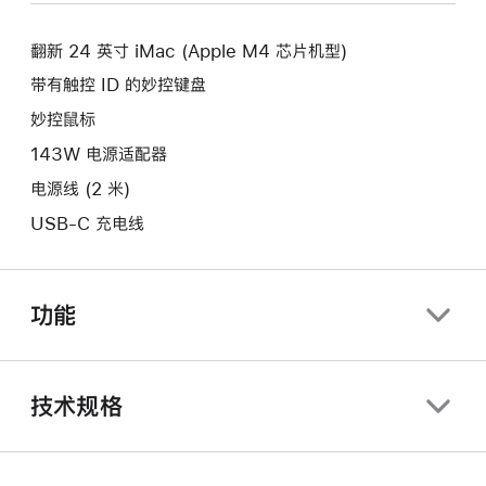
新
口。
窗
的
口。
翻新 24 英寸 iMac (Apple M4 芯片机型)
窗
口。
带有触控 ID 的妙控键盘
妙控鼠标
143W 电源适配器
电源线 (2 米)
USB-C 充电线
功能
技术规格