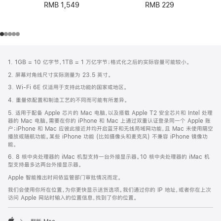
RMB 1,549
RMB 229
网
脚
1. 1GB = 10 亿字节，1TB = 1 万亿字节；格式化之后的实际容量可能较小。
注
页
2. 屏幕对角线尺寸实际测量为 23.5 英寸。
页
3. Wi-Fi 6E 仅适用于支持此功能的国家或地区。
脚
4. 重量依配置和制造工艺的不同而可能有所差异。
5. 适用于配备 Apple 芯片的 Mac 电脑，以及搭载 Apple T2 安全芯片和 Intel 处理
器的 Mac 电脑。需要在你的 iPhone 和 Mac 上通过双重认证登录同一个 Apple 账
户；iPhone 和 Mac 应彼此接近并均开启蓝牙和无线局域网功能，且 Mac 未使用隔空
播放或随航功能。某些 iPhone 功能 (比如摄像头和麦克风) 不兼容 iPhone 镜像功
能。
6. 8 核中央处理器的 iMac 机型支持一台外接显示器。10 核中央处理器的 iMac 机
型支持最多达两台外接显示器。
Apple 智能推出时间依监管部门审批情况而定。
我们会使用你所在位置，为你更快显示送货选项。我们通过你的 IP 地址，或者你在上次
访问 Apple 网站时输入的位置信息，找到了你的位置。