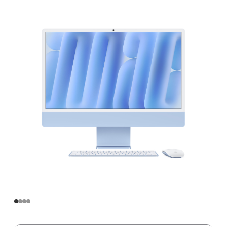
寸
iMac
Apple
M4
芯
片
(配
备
10
核
中
央
处
理
器
和
10
核