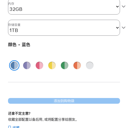
图
内存
形
处
理
存储容量
器)
和
颜色 - 蓝色
千
兆
以
紫
粉
黄
绿
橙
银
太
色
色
色
色
色
色
蓝色
网
端
口
-
添加到购物袋
蓝
色
还拿不定主意？
blue
收藏全部配置以备后用，或将配置分享给朋友。
1tb
收藏