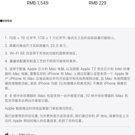
RMB 1,549
RMB 229
网
脚
1. 1GB = 10 亿字节，1TB = 1 万亿字节；格式化之后的实际容量可能较小。
注
页
2. 屏幕对角线尺寸实际测量为 23.5 英寸。
页
3. Wi-Fi 6E 仅适用于支持此功能的国家或地区。
脚
4. 重量依配置和制造工艺的不同而可能有所差异。
5. 适用于配备 Apple 芯片的 Mac 电脑，以及搭载 Apple T2 安全芯片和 Intel 处理
器的 Mac 电脑。需要在你的 iPhone 和 Mac 上通过双重认证登录同一个 Apple 账
户；iPhone 和 Mac 应彼此接近并均开启蓝牙和无线局域网功能，且 Mac 未使用隔空
播放或随航功能。某些 iPhone 功能 (比如摄像头和麦克风) 不兼容 iPhone 镜像功
能。
6. 8 核中央处理器的 iMac 机型支持一台外接显示器。10 核中央处理器的 iMac 机
型支持最多达两台外接显示器。
Apple 智能推出时间依监管部门审批情况而定。
我们会使用你所在位置，为你更快显示送货选项。我们通过你的 IP 地址，或者你在上次
访问 Apple 网站时输入的位置信息，找到了你的位置。