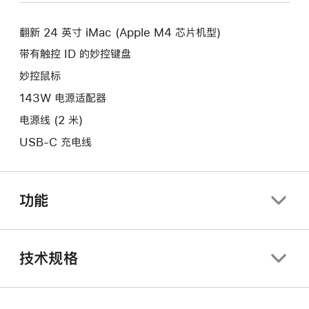
新
口。
窗
的
口。
翻新 24 英寸 iMac (Apple M4 芯片机型)
窗
口。
带有触控 ID 的妙控键盘
妙控鼠标
143W 电源适配器
电源线 (2 米)
USB-C 充电线
功能
技术规格