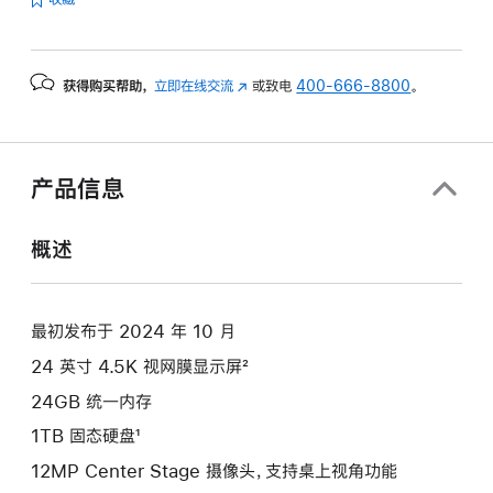
的
分
期
获得购买帮助，
立即在线交流
(在
或致电
400-666-8800
。
付
新
款
窗
选
口
项)
中
产品信息
打
开)
概述
最初发布于 2024 年 10 月
24 英寸 4.5K 视网膜显示屏²
24GB 统一内存
1TB 固态硬盘¹
12MP Center Stage 摄像头，支持桌上视角功能