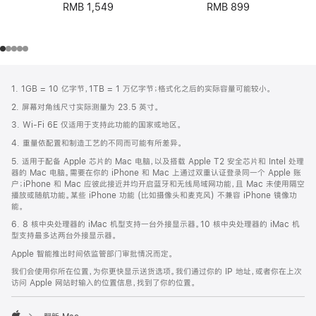
RMB 899
RMB 1,549
网
脚
1. 1GB = 10 亿字节，1TB = 1 万亿字节；格式化之后的实际容量可能较小。
注
页
2. 屏幕对角线尺寸实际测量为 23.5 英寸。
页
3. Wi-Fi 6E 仅适用于支持此功能的国家或地区。
脚
4. 重量依配置和制造工艺的不同而可能有所差异。
5. 适用于配备 Apple 芯片的 Mac 电脑，以及搭载 Apple T2 安全芯片和 Intel 处理
器的 Mac 电脑。需要在你的 iPhone 和 Mac 上通过双重认证登录同一个 Apple 账
户；iPhone 和 Mac 应彼此接近并均开启蓝牙和无线局域网功能，且 Mac 未使用隔空
播放或随航功能。某些 iPhone 功能 (比如摄像头和麦克风) 不兼容 iPhone 镜像功
能。
6. 8 核中央处理器的 iMac 机型支持一台外接显示器。10 核中央处理器的 iMac 机
型支持最多达两台外接显示器。
Apple 智能推出时间依监管部门审批情况而定。
我们会使用你所在位置，为你更快显示送货选项。我们通过你的 IP 地址，或者你在上次
访问 Apple 网站时输入的位置信息，找到了你的位置。