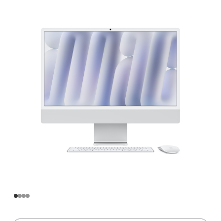
寸
iMac
Apple
M4
芯
片
(配
备
10
核
中
央
处
理
器
和
10
核