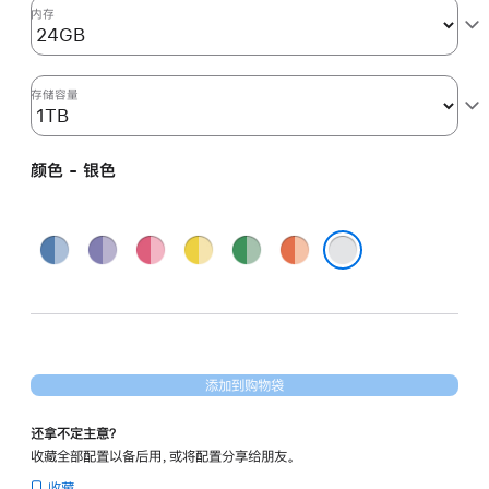
图
内存
形
处
理
存储容量
器)
和
颜色 - 银色
千
兆
以
蓝
紫
粉
黄
绿
橙
太
色
色
色
色
色
色
银色
网
端
口
-
添加到购物袋
银
色
还拿不定主意？
silver
收藏全部配置以备后用，或将配置分享给朋友。
1tb
收藏