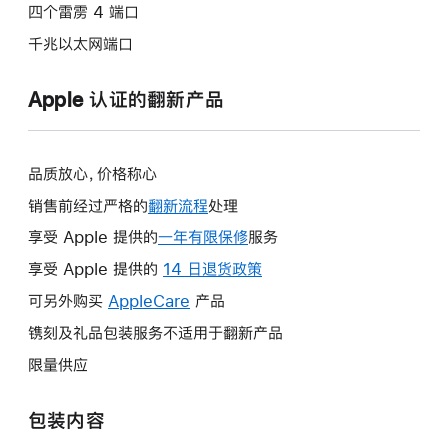
四个雷雳 4 端口
千兆以太网端口
Apple 认证的翻新产品
品质放心，价格称心
销售前经过严格的
翻新流程
处理
享受 Apple 提供的
一年有限保修
此
服务
操
享受 Apple 提供的
14 日退货政策
此
作
操
可另外购买
AppleCare
此
产品
将
作
操
镌刻及礼品包装服务不适用于翻新产品
打
将
作
开
限量供应
打
将
新
开
打
的
包装内容
新
开
窗
的