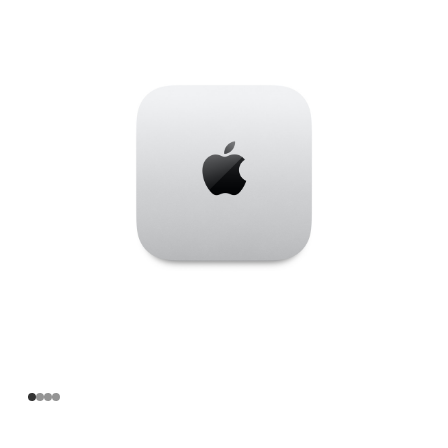
Apple
M4
芯
片
(配
备
10
核
中
央
处
理
器
和
10
核
图
形