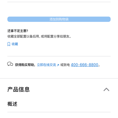
处
理
器)
添加到购物袋
和
千
还拿不定主意？
兆
收藏全部配置以备后用，或将配置分享给朋友。
以
收藏
太
网
端
获得购买帮助，
立即在线交流
(在
或致电
400-666-8800
。
口
新
silver
窗
1tb
口
的
中
产品信息
打
分
开)
期
概述
付
款