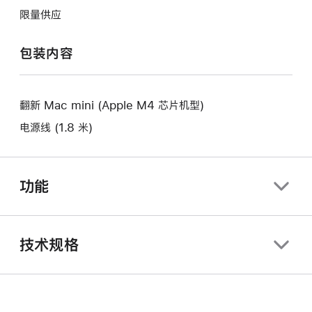
将
作
开
限量供应
打
将
新
开
打
的
包装内容
新
开
窗
的
新
口。
窗
的
口。
翻新 Mac mini (Apple M4 芯片机型)
窗
口。
电源线 (1.8 米)
功能
技术规格