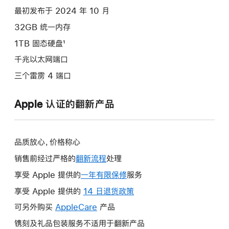
选
最初发布于 2024 年 10 月
项)
32GB 统一内存
1TB 固态硬盘¹
千兆以太网端口
三个雷雳 4 端口
Apple 认证的翻新产品
品质放心，价格称心
销售前经过严格的
翻新流程
处理
享受 Apple 提供的
一年有限保修
此
服务
操
享受 Apple 提供的
14 日退货政策
此
作
操
可另外购买
AppleCare
此
产品
将
作
操
镌刻及礼品包装服务不适用于翻新产品
打