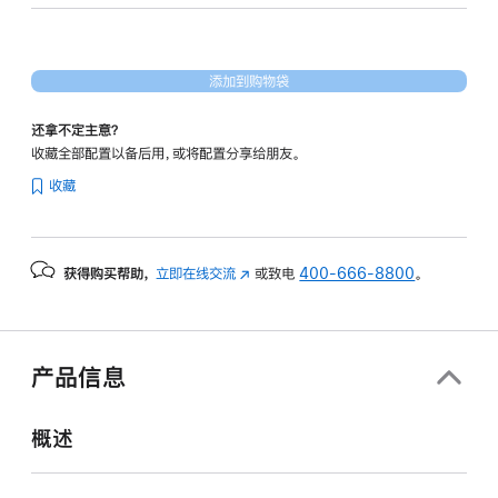
形
处
理
添加到购物袋
器)
和
还拿不定主意？
10Gb
收藏全部配置以备后用，或将配置分享给朋友。
以
收藏
太
网
端
获得购买帮助，
立即在线交流
(在
或致电
400-666-8800
。
口
新
silver
窗
4tb
口
的
中
产品信息
打
分
开)
期
概述
付
款