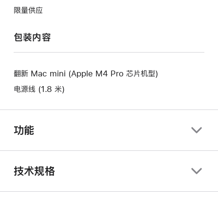
将
作
开
限量供应
打
将
新
开
打
的
包装内容
新
开
窗
的
新
口。
窗
的
口。
翻新 Mac mini (Apple M4 Pro 芯片机型)
窗
口。
电源线 (1.8 米)
功能
技术规格