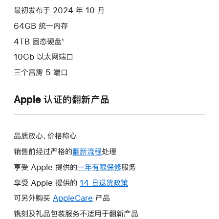
选
最初发布于 2024 年 10 月
项)
64GB 统一内存
4TB 固态硬盘¹
10Gb 以太网端口
三个雷雳 5 端口
Apple 认证的翻新产品
品质放心，价格称心
销售前经过严格的
翻新流程
处理
享受 Apple 提供的
一年有限保修
此
服务
操
享受 Apple 提供的
14 日退货政策
此
作
操
可另外购买
AppleCare
此
产品
将
作
操
镌刻及礼品包装服务不适用于翻新产品
打