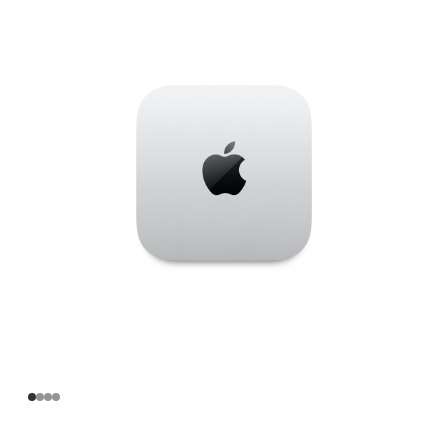
Apple
M4
Pro
芯
片
(配
备
14
核
中
央
处
理
器
和
20
核
图