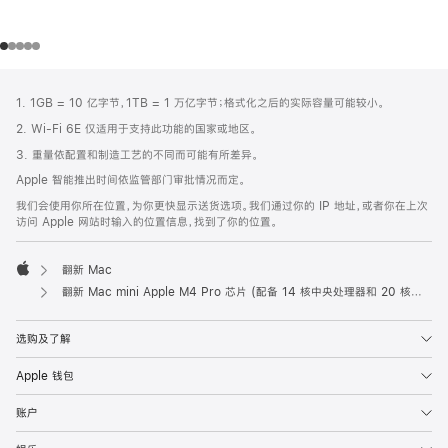
网
脚
1. 1GB = 10 亿字节，1TB = 1 万亿字节；格式化之后的实际容量可能较小。
注
页
2. Wi-Fi 6E 仅适用于支持此功能的国家或地区。
页
3. 重量依配置和制造工艺的不同而可能有所差异。
脚
Apple 智能推出时间依监管部门审批情况而定。
我们会使用你所在位置，为你更快显示送货选项。我们通过你的 IP 地址，或者你在上次
访问 Apple 网站时输入的位置信息，找到了你的位置。
翻新 Mac
Apple
翻新 Mac mini Apple M4 Pro 芯片 (配备 14 核中央处理器和 20 核图形处理器) 和 10Gb 以太网端口
选购及了解
Apple 钱包
账户