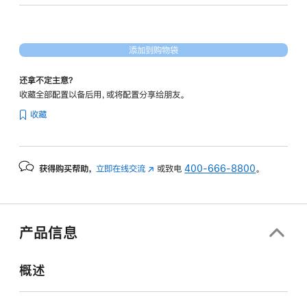
形
处
理
添加到购物袋
器)
和
还拿不定主意？
10Gb
收藏全部配置以备后用，或将配置分享给朋友。
以
收藏
太
网
端
获得购买帮助，
立即在线交流
(在
或致电
400-666-8800
。
口
新
silver
窗
4tb
口
的
中
产品信息
打
分
开)
期
概述
付
款