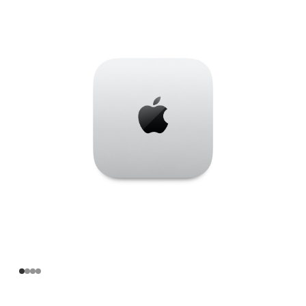
Apple
M4
Pro
芯
片
(配
备
14
核
中
央
处
理
器
和
20
核
图