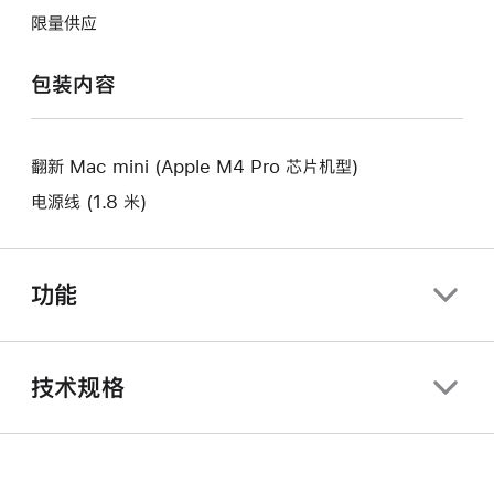
将
作
开
限量供应
打
将
新
开
打
的
包装内容
新
开
窗
的
新
口。
窗
的
口。
翻新 Mac mini (Apple M4 Pro 芯片机型)
窗
口。
电源线 (1.8 米)
功能
技术规格