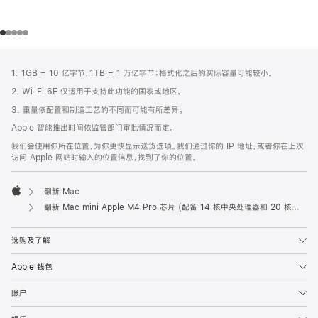
网
脚
1. 1GB = 10 亿字节，1TB = 1 万亿字节；格式化之后的实际容量可能较小。
注
页
2. Wi-Fi 6E 仅适用于支持此功能的国家或地区。
页
3. 重量依配置和制造工艺的不同而可能有所差异。
脚
Apple 智能推出时间依监管部门审批情况而定。
我们会使用你所在位置，为你更快显示送货选项。我们通过你的 IP 地址，或者你在上次
访问 Apple 网站时输入的位置信息，找到了你的位置。
翻新 Mac
Apple
翻新 Mac mini Apple M4 Pro 芯片 (配备 14 核中央处理器和 20 核图形处理器) 和 10Gb 以太网端口
选购及了解
Apple 钱包
账户