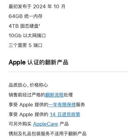
选
最初发布于 2024 年 10 月
项)
64GB 统一内存
4TB 固态硬盘¹
10Gb 以太网端口
三个雷雳 5 端口
Apple 认证的翻新产品
品质放心，价格称心
销售前经过严格的
翻新流程
处理
享受 Apple 提供的
一年有限保修
此
服务
操
享受 Apple 提供的
14 日退货政策
此
作
操
可另外购买
AppleCare
此
产品
将
作
操
镌刻及礼品包装服务不适用于翻新产品
打