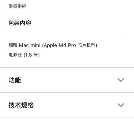
将
作
开
限量供应
打
将
新
开
打
的
包装内容
新
开
窗
的
新
口。
窗
的
口。
翻新 Mac mini (Apple M4 Pro 芯片机型)
窗
口。
电源线 (1.8 米)
功能
技术规格