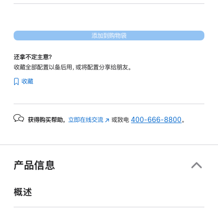
形
处
理
添加到购物袋
器)
和
还拿不定主意？
10Gb
收藏全部配置以备后用，或将配置分享给朋友。
以
收藏
太
网
端
获得购买帮助，
立即在线交流
(在
或致电
400-666-8800
。
口
新
silver
窗
1tb
口
的
中
产品信息
打
分
开)
期
概述
付
款