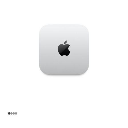
Apple
M4
Pro
芯
片
(配
备
14
核
中
央
处
理
器
和
20
核
图