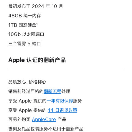
选
最初发布于 2024 年 10 月
项)
48GB 统一内存
1TB 固态硬盘¹
10Gb 以太网端口
三个雷雳 5 端口
Apple 认证的翻新产品
品质放心，价格称心
销售前经过严格的
翻新流程
处理
享受 Apple 提供的
一年有限保修
此
服务
操
享受 Apple 提供的
14 日退货政策
此
作
操
可另外购买
AppleCare
此
产品
将
作
操
镌刻及礼品包装服务不适用于翻新产品
打