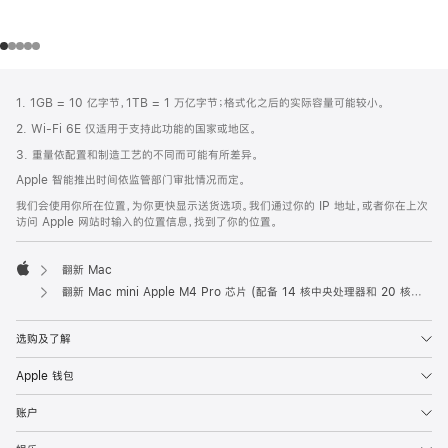
网
脚
1. 1GB = 10 亿字节，1TB = 1 万亿字节；格式化之后的实际容量可能较小。
注
页
2. Wi-Fi 6E 仅适用于支持此功能的国家或地区。
页
3. 重量依配置和制造工艺的不同而可能有所差异。
脚
Apple 智能推出时间依监管部门审批情况而定。
我们会使用你所在位置，为你更快显示送货选项。我们通过你的 IP 地址，或者你在上次
访问 Apple 网站时输入的位置信息，找到了你的位置。
翻新 Mac
Apple
翻新 Mac mini Apple M4 Pro 芯片 (配备 14 核中央处理器和 20 核图形处理器) 和 10Gb 以太网端口
选购及了解
Apple 钱包
账户