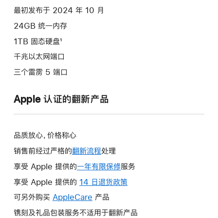
款
最初发布于 2024 年 10 月
选
24GB 统一内存
项)
1TB 固态硬盘¹
千兆以太网端口
三个雷雳 5 端口
Apple 认证的翻新产品
品质放心，价格称心
销售前经过严格的
翻新流程
处理
享受 Apple 提供的
一年有限保修
此
服务
操
享受 Apple 提供的
14 日退货政策
此
作
操
可另外购买
AppleCare
此
产品
将
作
操
镌刻及礼品包装服务不适用于翻新产品
打