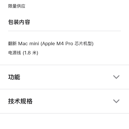
将
作
开
限量供应
打
将
新
开
打
的
包装内容
新
开
窗
的
新
口。
窗
的
口。
翻新 Mac mini (Apple M4 Pro 芯片机型)
窗
口。
电源线 (1.8 米)
功能
技术规格