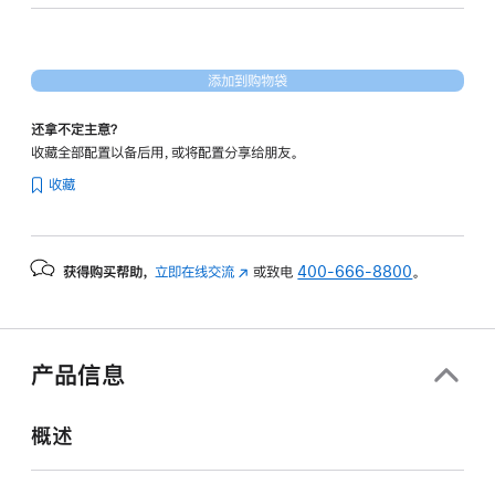
形
处
理
添加到购物袋
器)
和
还拿不定主意？
千
收藏全部配置以备后用，或将配置分享给朋友。
兆
收藏
以
太
网
获得购买帮助，
立即在线交流
(在
或致电
400-666-8800
。
端
新
口
窗
silver
口
1tb
中
产品信息
打
的
开)
分
概述
期
付