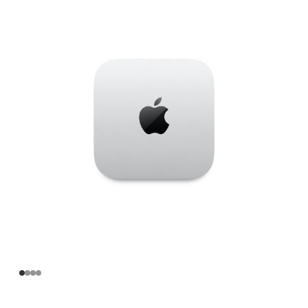
Apple
M4
Pro
芯
片
(配
备
14
核
中
央
处
理
器
和
20
核
图