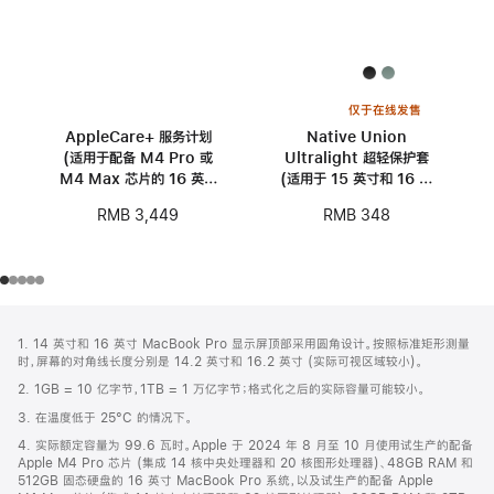
仅于在线发售
AppleCare+ 服务计划
Native Union
(适用于配备 M4 Pro 或
Ultralight 超轻保护套
M4 Max 芯片的 16 英寸
(适用于 15 英寸和 16 英
MacBook Pro)
寸 MacBook)
RMB 3,449
RMB 348
网
脚
1. 14 英寸和 16 英寸 MacBook Pro 显示屏顶部采用圆角设计。按照标准矩形测量
注
页
时，屏幕的对角线长度分别是 14.2 英寸和 16.2 英寸 (实际可视区域较小)。
页
2. 1GB = 10 亿字节，1TB = 1 万亿字节；格式化之后的实际容量可能较小。
脚
3. 在温度低于 25°C 的情况下。
4. 实际额定容量为 99.6 瓦时。Apple 于 2024 年 8 月至 10 月使用试生产的配备
Apple M4 Pro 芯片 (集成 14 核中央处理器和 20 核图形处理器)、48GB RAM 和
512GB 固态硬盘的 16 英寸 MacBook Pro 系统，以及试生产的配备 Apple