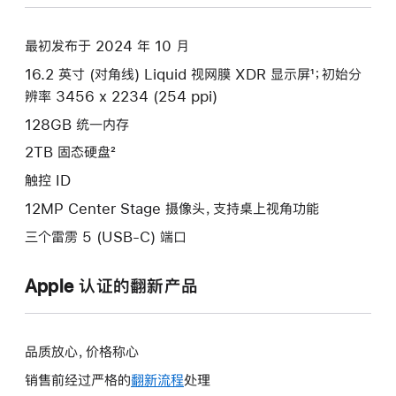
空
黑
最初发布于 2024 年 10 月
色
16.2 英寸 (对角线) Liquid 视网膜 XDR 显示屏¹；初始分
spaceblack
辨率 3456 x 2234 (254 ppi)
2tb
的
128GB 统一内存
分
2TB 固态硬盘²
期
触控 ID
付
12MP Center Stage 摄像头，支持桌上视角功能
款
选
三个雷雳 5 (USB-C) 端口
项)
Apple 认证的翻新产品
品质放心，价格称心
销售前经过严格的
翻新流程
处理