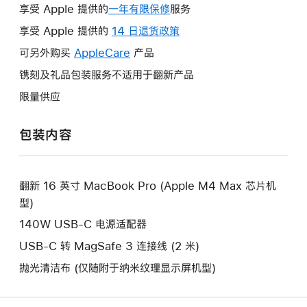
享受 Apple 提供的
一年有限保修
此
服务
操
享受 Apple 提供的
14 日退货政策
此
作
操
可另外购买
AppleCare
此
产品
将
作
操
镌刻及礼品包装服务不适用于翻新产品
打
将
作
开
限量供应
打
将
新
开
打
的
包装内容
新
开
窗
的
新
口。
窗
的
口。
翻新 16 英寸 MacBook Pro (Apple M4 Max 芯片机
窗
型)
口。
140W USB-C 电源适配器
USB-C 转 MagSafe 3 连接线 (2 米)
抛光清洁布 (仅随附于纳米纹理显示屏机型)