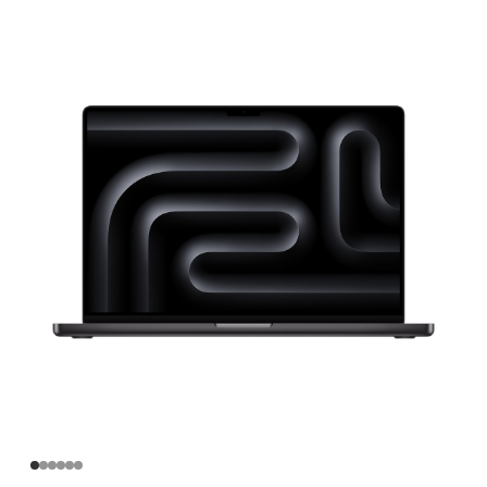
英
寸
MacBook
Pro
Apple
M4
Max
芯
片
(配
备
16
核
中
央
处
理
器