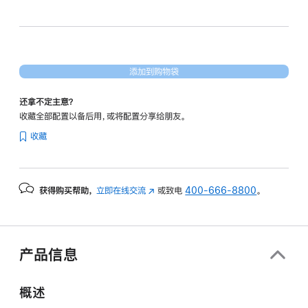
和
40
核
图
添加到购物袋
形
处
还拿不定主意？
理
收藏全部配置以备后用，或将配置分享给朋友。
器)
收藏
和
纳
米
获得购买帮助，
立即在线交流
(在
或致电
400-666-8800
。
纹
新
理
窗
显
口
示
中
产品信息
打
屏
开)
-
概述
深