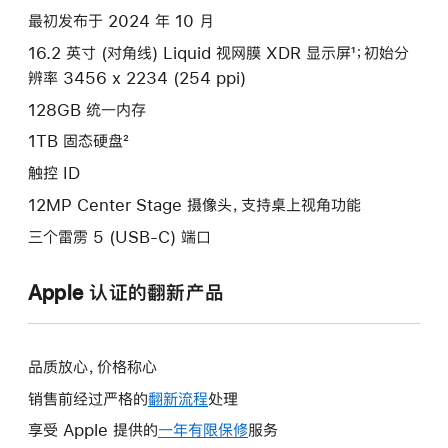
款
最初发布于 2024 年 10 月
选
16.2 英寸 (对角线) Liquid 视网膜 XDR 显示屏¹；初始分
项)
辨率 3456 x 2234 (254 ppi)
128GB 统一内存
1TB 固态硬盘²
触控 ID
12MP Center Stage 摄像头，支持桌上视角功能
三个雷雳 5 (USB-C) 端口
Apple 认证的翻新产品
品质放心，价格称心
销售前经过严格的
翻新流程
处理
享受 Apple 提供的
一年有限保修
此
服务