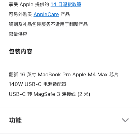
操
享受 Apple 提供的
14 日退货政策
此
作
操
可另外购买
AppleCare
此
产品
将
作
操
镌刻及礼品包装服务不适用于翻新产品
打
将
作
开
限量供应
打
将
新
开
打
的
包装内容
新
开
窗
的
新
口。
窗
的
口。
翻新 16 英寸 MacBook Pro Apple M4 Max 芯片
窗
口。
140W USB-C 电源适配器
USB-C 转 MagSafe 3 连接线 (2 米)
功能