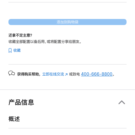
40
核
图
添加到购物袋
形
处
还拿不定主意？
理
收藏全部配置以备后用，或将配置分享给朋友。
器)
收藏
-
深
空
获得购买帮助，
立即在线交流
(在
或致电
400-666-8800
。
黑
新
色
窗
spaceblack
口
1tb
中
产品信息
打
的
开)
分
概述
期
付