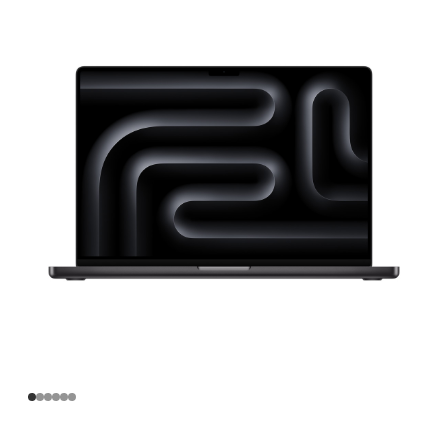
寸
MacBook
Pro
Apple
M4
Max
芯
片
(配
备
16
核
中
央
处
理
器
和