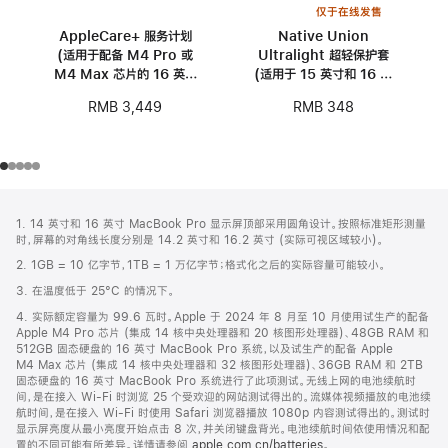
仅于在线发售
AppleCare+ 服务计划
Native Union
(适用于配备 M4 Pro 或
Ultralight 超轻保护套
M4 Max 芯片的 16 英寸
(适用于 15 英寸和 16 英
MacBook Pro)
寸 MacBook)
RMB 3,449
RMB 348
网
脚
1. 14 英寸和 16 英寸 MacBook Pro 显示屏顶部采用圆角设计。按照标准矩形测量
注
页
时，屏幕的对角线长度分别是 14.2 英寸和 16.2 英寸 (实际可视区域较小)。
页
2. 1GB = 10 亿字节，1TB = 1 万亿字节；格式化之后的实际容量可能较小。
脚
3. 在温度低于 25°C 的情况下。
4. 实际额定容量为 99.6 瓦时。Apple 于 2024 年 8 月至 10 月使用试生产的配备
Apple M4 Pro 芯片 (集成 14 核中央处理器和 20 核图形处理器)、48GB RAM 和
512GB 固态硬盘的 16 英寸 MacBook Pro 系统，以及试生产的配备 Apple
M4 Max 芯片 (集成 14 核中央处理器和 32 核图形处理器)、36GB RAM 和 2TB
固态硬盘的 16 英寸 MacBook Pro 系统进行了此项测试。无线上网的电池续航时
间，是在接入 Wi-Fi 时浏览 25 个受欢迎的网站测试得出的。流媒体视频播放的电池续
航时间，是在接入 Wi-Fi 时使用 Safari 浏览器播放 1080p 内容测试得出的。测试时
显示屏亮度从最小亮度开始点击 8 次，并关闭键盘背光。电池续航时间依使用情况和配
置的不同可能有所差异。详情请参阅
apple.com.cn/batteries
。