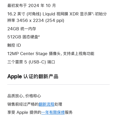
silver
最初发布于 2024 年 10 月
512gb
16.2 英寸 (对角线) Liquid 视网膜 XDR 显示屏¹；初始分
的
辨率 3456 x 2234 (254 ppi)
分
期
24GB 统一内存
付
512GB 固态硬盘²
款
触控 ID
选
12MP Center Stage 摄像头，支持桌上视角功能
项)
三个雷雳 5 (USB-C) 端口
Apple 认证的翻新产品
品质放心，价格称心
销售前经过严格的
翻新流程
处理
享受 Apple 提供的
一年有限保修
此
服务