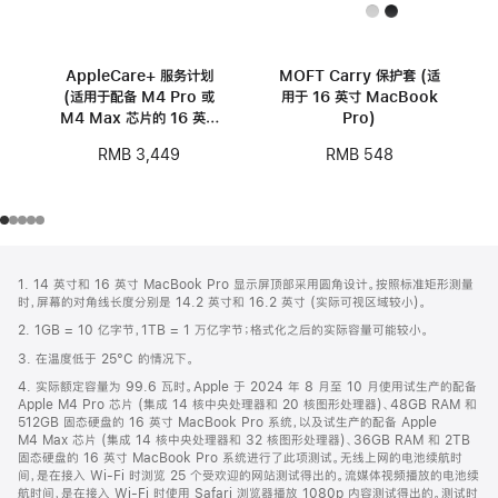
AppleCare+ 服务计划
MOFT Carry 保护套 (适
(适用于配备 M4 Pro 或
用于 16 英寸 MacBook
M4 Max 芯片的 16 英寸
Pro)
MacBook Pro)
RMB 3,449
RMB 548
网
脚
1. 14 英寸和 16 英寸 MacBook Pro 显示屏顶部采用圆角设计。按照标准矩形测量
注
页
时，屏幕的对角线长度分别是 14.2 英寸和 16.2 英寸 (实际可视区域较小)。
页
2. 1GB = 10 亿字节，1TB = 1 万亿字节；格式化之后的实际容量可能较小。
脚
3. 在温度低于 25°C 的情况下。
4. 实际额定容量为 99.6 瓦时。Apple 于 2024 年 8 月至 10 月使用试生产的配备
Apple M4 Pro 芯片 (集成 14 核中央处理器和 20 核图形处理器)、48GB RAM 和
512GB 固态硬盘的 16 英寸 MacBook Pro 系统，以及试生产的配备 Apple
M4 Max 芯片 (集成 14 核中央处理器和 32 核图形处理器)、36GB RAM 和 2TB
固态硬盘的 16 英寸 MacBook Pro 系统进行了此项测试。无线上网的电池续航时
间，是在接入 Wi-Fi 时浏览 25 个受欢迎的网站测试得出的。流媒体视频播放的电池续
航时间，是在接入 Wi-Fi 时使用 Safari 浏览器播放 1080p 内容测试得出的。测试时