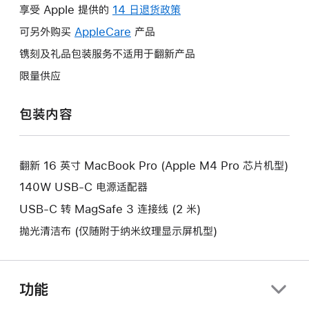
操
享受 Apple 提供的
14 日退货政策
此
作
操
可另外购买
AppleCare
此
产品
将
作
操
镌刻及礼品包装服务不适用于翻新产品
打
将
作
开
限量供应
打
将
新
开
打
的
包装内容
新
开
窗
的
新
口。
窗
的
口。
翻新 16 英寸 MacBook Pro (Apple M4 Pro 芯片机型)
窗
口。
140W USB-C 电源适配器
USB-C 转 MagSafe 3 连接线 (2 米)
抛光清洁布 (仅随附于纳米纹理显示屏机型)
功能