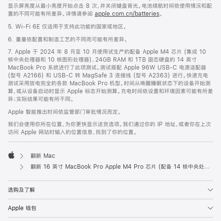
显示屏亮度从最小亮度开始点击 8 次，并关闭键盘背光。电池续航时间依使用情况和配
置的不同可能有所差异。详情请参阅
apple.com.cn/batteries
。
5. Wi-Fi 6E 仅适用于支持此功能的国家或地区。
6. 重量依配置和制造工艺的不同而可能有所差异。
7. Apple 于 2024 年 8 月至 10 月使用试生产的配备 Apple M4 芯片 (集成 10
核中央处理器和 10 核图形处理器)、24GB RAM 和 1TB 固态硬盘的 14 英寸
MacBook Pro 系统进行了此项测试。测试搭配 Apple 96W USB-C 电源适配器
(型号 A2166) 和 USB-C 转 MagSafe 3 连接线 (型号 A2363) 进行。快速充电
测试采用放电完全的各款 MacBook Pro 机型。时间从唤醒睡眠状态下的设备开始测
算，或从设备启动时显示 Apple 标志开始测算。充电时间依设置和环境因素可能有所差
异；实际结果可能有所不同。
Apple 智能推出时间依监管部门审批情况而定。
我们会使用你所在位置，为你更快显示送货选项。我们通过你的 IP 地址，或者你在上次
访问 Apple 网站时输入的位置信息，找到了你的位置。
翻新 Mac
Apple
翻新 16 英寸 MacBook Pro Apple M4 Pro 芯片 (配备 14 核中央处理器和 20 核图形处理器) 和纳米纹理显示屏 - 银色
选购及了解
Apple 钱包