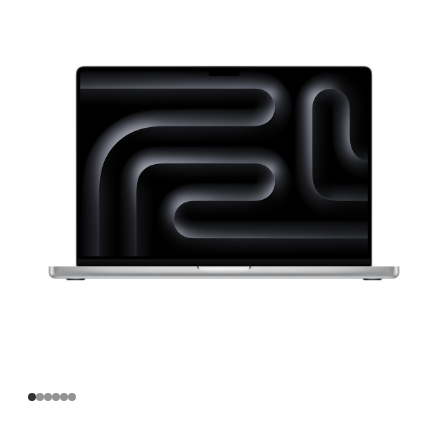
寸
MacBook
Pro
Apple
M4
Pro
芯
片
(配
备
14
核
中
央
处
理
器
和