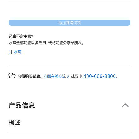
20
核
图
添加到购物袋
形
处
还拿不定主意？
理
收藏全部配置以备后用，或将配置分享给朋友。
器)
收藏
和
纳
米
获得购买帮助，
立即在线交流
(在
或致电
400-666-8800
。
纹
新
理
窗
显
口
示
中
产品信息
打
屏
开)
-
概述
银
色