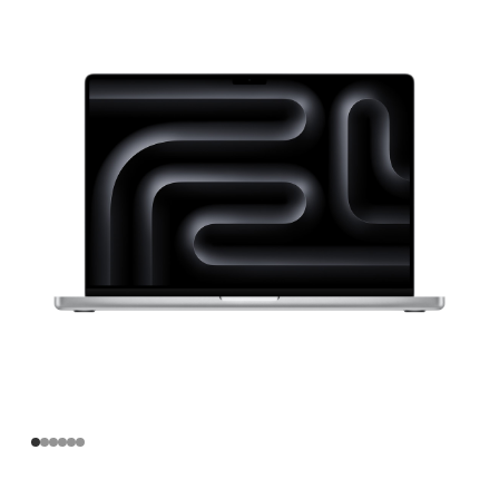
寸
MacBook
Pro
Apple
M4
Pro
芯
片
(配
备
14
核
中
央
处
理
器
和