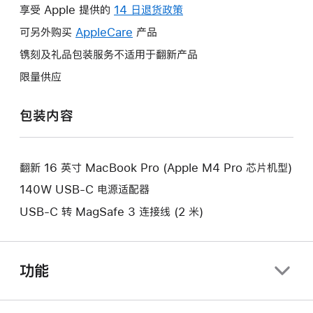
操
享受 Apple 提供的
14 日退货政策
此
作
操
可另外购买
AppleCare
此
产品
将
作
操
镌刻及礼品包装服务不适用于翻新产品
打
将
作
开
限量供应
打
将
新
开
打
的
包装内容
新
开
窗
的
新
口。
窗
的
口。
翻新 16 英寸 MacBook Pro (Apple M4 Pro 芯片机型)
窗
口。
140W USB-C 电源适配器
USB-C 转 MagSafe 3 连接线 (2 米)
功能