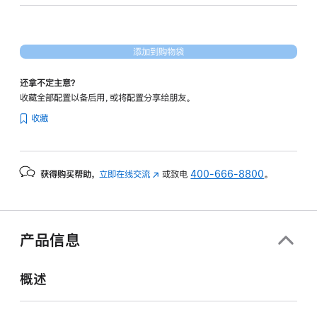
20
核
图
添加到购物袋
形
处
还拿不定主意？
理
收藏全部配置以备后用，或将配置分享给朋友。
器)
收藏
-
银
色
获得购买帮助，
立即在线交流
(在
或致电
400-666-8800
。
silver
新
1tb
窗
的
口
分
中
产品信息
打
期
开)
付
概述
款
选