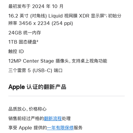
项)
最初发布于 2024 年 10 月
16.2 英寸 (对角线) Liquid 视网膜 XDR 显示屏¹；初始分
辨率 3456 x 2234 (254 ppi)
24GB 统一内存
1TB 固态硬盘²
触控 ID
12MP Center Stage 摄像头，支持桌上视角功能
三个雷雳 5 (USB-C) 端口
Apple 认证的翻新产品
品质放心，价格称心
销售前经过严格的
翻新流程
处理
享受 Apple 提供的
一年有限保修
此
服务