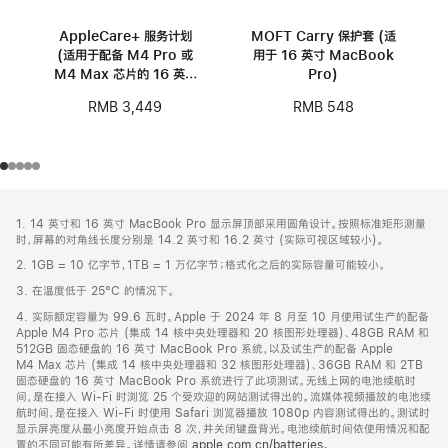
AppleCare+ 服务计划
MOFT Carry 保护套 (适
(适用于配备 M4 Pro 或
用于 16 英寸 MacBook
M4 Max 芯片的 16 英寸
Pro)
MacBook Pro)
RMB 3,449
RMB 548
网
脚
1. 14 英寸和 16 英寸 MacBook Pro 显示屏顶部采用圆角设计。按照标准矩形测量
注
页
时，屏幕的对角线长度分别是 14.2 英寸和 16.2 英寸 (实际可视区域较小)。
页
2. 1GB = 10 亿字节，1TB = 1 万亿字节；格式化之后的实际容量可能较小。
脚
3. 在温度低于 25°C 的情况下。
4. 实际额定容量为 99.6 瓦时。Apple 于 2024 年 8 月至 10 月使用试生产的配备
Apple M4 Pro 芯片 (集成 14 核中央处理器和 20 核图形处理器)、48GB RAM 和
512GB 固态硬盘的 16 英寸 MacBook Pro 系统，以及试生产的配备 Apple
M4 Max 芯片 (集成 14 核中央处理器和 32 核图形处理器)、36GB RAM 和 2TB
固态硬盘的 16 英寸 MacBook Pro 系统进行了此项测试。无线上网的电池续航时
间，是在接入 Wi-Fi 时浏览 25 个受欢迎的网站测试得出的。流媒体视频播放的电池续
航时间，是在接入 Wi-Fi 时使用 Safari 浏览器播放 1080p 内容测试得出的。测试时
显示屏亮度从最小亮度开始点击 8 次，并关闭键盘背光。电池续航时间依使用情况和配
置的不同可能有所差异。详情请参阅
apple.com.cn/batteries
。