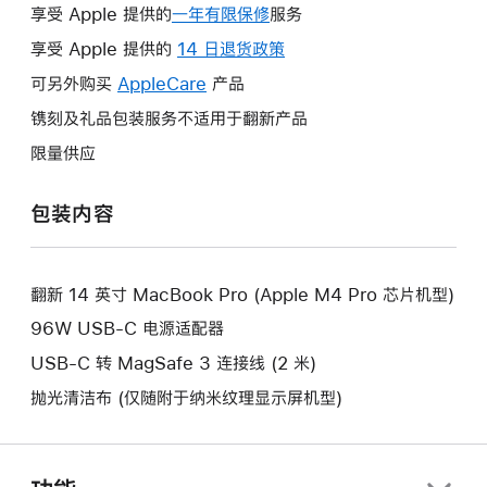
享受 Apple 提供的
一年有限保修
此
服务
操
享受 Apple 提供的
14 日退货政策
此
作
操
可另外购买
AppleCare
此
产品
将
作
操
镌刻及礼品包装服务不适用于翻新产品
打
将
作
开
限量供应
打
将
新
开
打
的
包装内容
新
开
窗
的
新
口。
窗
的
口。
翻新 14 英寸 MacBook Pro (Apple M4 Pro 芯片机型)
窗
口。
96W USB-C 电源适配器
USB-C 转 MagSafe 3 连接线 (2 米)
抛光清洁布 (仅随附于纳米纹理显示屏机型)