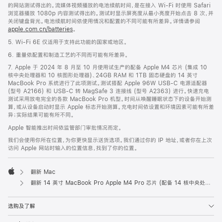
的网站测试得出的。流媒体视频播放的电池续航时间，是在接入 Wi-Fi 时使用 Safari
浏览器播放 1080p 内容测试得出的。测试时显示屏亮度从最小亮度开始点击 8 次，并
关闭键盘背光。电池续航时间依使用情况和配置的不同可能有所差异。详情请参阅
apple.com.cn/batteries
。
5. Wi-Fi 6E 仅适用于支持此功能的国家或地区。
6. 重量依配置和制造工艺的不同而可能有所差异。
7. Apple 于 2024 年 8 月至 10 月使用试生产的配备 Apple M4 芯片 (集成 10
核中央处理器和 10 核图形处理器)、24GB RAM 和 1TB 固态硬盘的 14 英寸
MacBook Pro 系统进行了此项测试。测试搭配 Apple 96W USB-C 电源适配器
(型号 A2166) 和 USB-C 转 MagSafe 3 连接线 (型号 A2363) 进行。快速充电
测试采用放电完全的各款 MacBook Pro 机型。时间从唤醒睡眠状态下的设备开始测
算，或从设备启动时显示 Apple 标志开始测算。充电时间依设置和环境因素可能有所差
异；实际结果可能有所不同。
Apple 智能推出时间依监管部门审批情况而定。
我们会使用你所在位置，为你更快显示送货选项。我们通过你的 IP 地址，或者你在上次
访问 Apple 网站时输入的位置信息，找到了你的位置。
翻新 Mac
Apple
翻新 14 英寸 MacBook Pro Apple M4 Pro 芯片 (配备 14 核中央处理器和 20 核图形处理器) 和纳米纹理显示屏 - 深空黑色
选购及了解