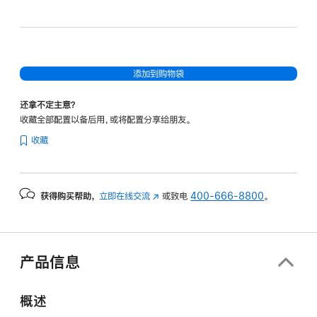
和
20
核
图
添加到购物袋
形
处
还拿不定主意？
理
收藏全部配置以备后用，或将配置分享给朋友。
器)
收藏
和
纳
米
获得购买帮助，
立即在线交流
(在
或致电
400-666-8800
。
纹
新
理
窗
显
口
示
中
产品信息
打
屏
开)
-
概述
深