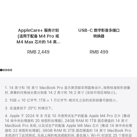
AppleCare+ 服务计划
USB-C 数字影音多端口
(适用于配备 M4 Pro 或
转换器
M4 Max 芯片的 14 英寸
MacBook Pro)
RMB 499
RMB 2,449
网
脚
1. 14 英寸和 16 英寸 MacBook Pro 显示屏顶部采用圆角设计。按照标准矩形测量
注
页
时，屏幕的对角线长度分别是 14.2 英寸和 16.2 英寸 (实际可视区域较小)。
页
2. 1GB = 10 亿字节，1TB = 1 万亿字节；格式化之后的实际容量可能较小。
脚
3. 在温度低于 25°C 的情况下。
4. Apple 于 2024 年 8 月至 10 月使用试生产的配备 Apple M4 Pro 芯片 (集成
14 核中央处理器和 20 核图形处理器)、24GB RAM 和 1TB 固态硬盘的 14 英寸
MacBook Pro 系统，以及试生产的配备 Apple M4 Max 芯片 (集成 14 核中央处理
器和 32 核图形处理器)、36GB RAM 和 2TB 固态硬盘的 14 英寸 MacBook Pro
系统进行了此项测试。无线上网的电池续航时间，是在接入 Wi-Fi 时浏览 25 个受欢迎