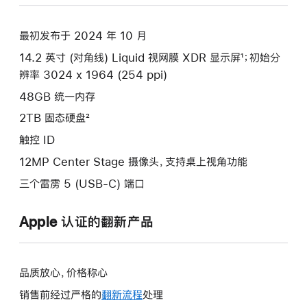
空
黑
最初发布于 2024 年 10 月
色
14.2 英寸 (对角线) Liquid 视网膜 XDR 显示屏¹；初始分
spaceblack
辨率 3024 x 1964 (254 ppi)
2tb
的
48GB 统一内存
分
2TB 固态硬盘²
期
触控 ID
付
12MP Center Stage 摄像头，支持桌上视角功能
款
选
三个雷雳 5 (USB-C) 端口
项)
Apple 认证的翻新产品
品质放心，价格称心
销售前经过严格的
翻新流程
处理