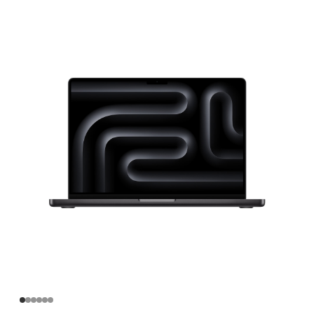
英
寸
MacBook
Pro
Apple
M4
Pro
芯
片
(配
备
14
核
中
央
处
理
器