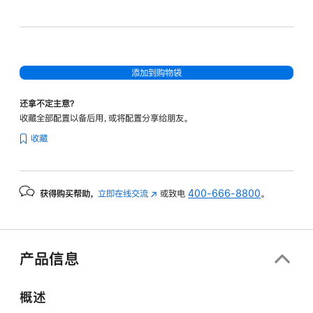
和
20
核
图
添加到购物袋
形
处
还拿不定主意？
理
收藏全部配置以备后用，或将配置分享给朋友。
器)
收藏
和
纳
米
获得购买帮助，
立即在线交流
(在
或致电
400-666-8800
。
纹
新
理
窗
显
口
示
中
产品信息
打
屏
开)
-
概述
深