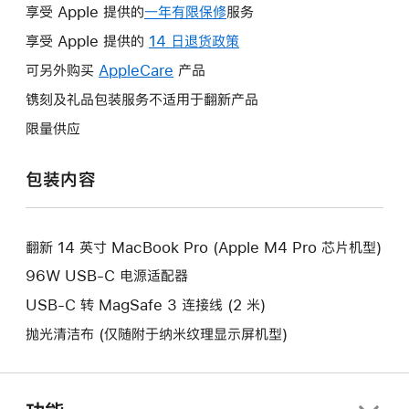
享受 Apple 提供的
一年有限保修
此
服务
操
享受 Apple 提供的
14 日退货政策
此
作
操
可另外购买
AppleCare
此
产品
将
作
操
镌刻及礼品包装服务不适用于翻新产品
打
将
作
开
限量供应
打
将
新
开
打
的
包装内容
新
开
窗
的
新
口。
窗
的
口。
翻新 14 英寸 MacBook Pro (Apple M4 Pro 芯片机型)
窗
口。
96W USB-C 电源适配器
USB-C 转 MagSafe 3 连接线 (2 米)
抛光清洁布 (仅随附于纳米纹理显示屏机型)