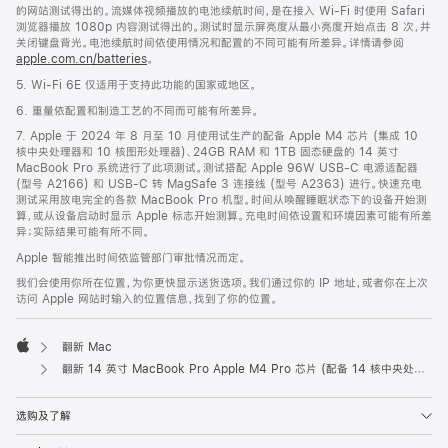
的网站测试得出的。流媒体视频播放的电池续航时间，是在接入 Wi-Fi 时使用 Safari
浏览器播放 1080p 内容测试得出的。测试时显示屏亮度从最小亮度开始点击 8 次，并
关闭键盘背光。电池续航时间依使用情况和配置的不同可能有所差异。详情请参阅
apple.com.cn/batteries
。
5. Wi-Fi 6E 仅适用于支持此功能的国家或地区。
6. 重量依配置和制造工艺的不同而可能有所差异。
7. Apple 于 2024 年 8 月至 10 月使用试生产的配备 Apple M4 芯片 (集成 10
核中央处理器和 10 核图形处理器)、24GB RAM 和 1TB 固态硬盘的 14 英寸
MacBook Pro 系统进行了此项测试。测试搭配 Apple 96W USB-C 电源适配器
(型号 A2166) 和 USB-C 转 MagSafe 3 连接线 (型号 A2363) 进行。快速充电
测试采用放电完全的各款 MacBook Pro 机型。时间从唤醒睡眠状态下的设备开始测
算，或从设备启动时显示 Apple 标志开始测算。充电时间依设置和环境因素可能有所差
异；实际结果可能有所不同。
Apple 智能推出时间依监管部门审批情况而定。
我们会使用你所在位置，为你更快显示送货选项。我们通过你的 IP 地址，或者你在上次
访问 Apple 网站时输入的位置信息，找到了你的位置。
翻新 Mac
Apple
翻新 14 英寸 MacBook Pro Apple M4 Pro 芯片 (配备 14 核中央处理器和 20 核图形处理器) 和纳米纹理显示屏 - 深空黑色
选购及了解