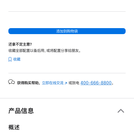
和
20
核
图
添加到购物袋
形
处
还拿不定主意？
理
收藏全部配置以备后用，或将配置分享给朋友。
器)
收藏
和
纳
米
获得购买帮助，
立即在线交流
(在
或致电
400-666-8800
。
纹
新
理
窗
显
口
示
中
产品信息
打
屏
开)
-
概述
深