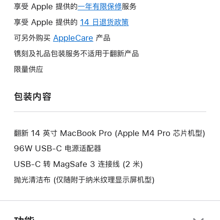
享受 Apple 提供的
一年有限保修
此
服务
操
享受 Apple 提供的
14 日退货政策
此
作
操
可另外购买
AppleCare
此
产品
将
作
操
镌刻及礼品包装服务不适用于翻新产品
打
将
作
开
限量供应
打
将
新
开
打
的
包装内容
新
开
窗
的
新
口。
窗
的
口。
翻新 14 英寸 MacBook Pro (Apple M4 Pro 芯片机型)
窗
口。
96W USB-C 电源适配器
USB-C 转 MagSafe 3 连接线 (2 米)
抛光清洁布 (仅随附于纳米纹理显示屏机型)