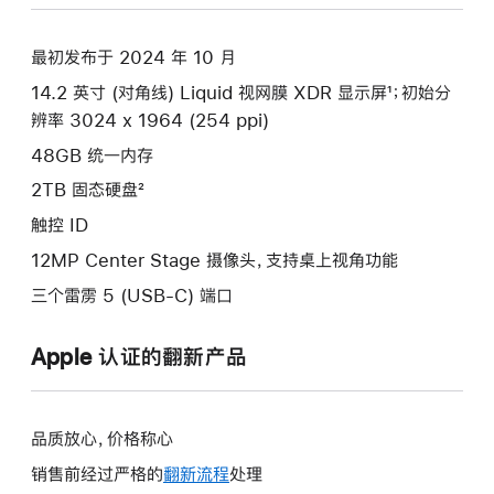
空
黑
最初发布于 2024 年 10 月
色
14.2 英寸 (对角线) Liquid 视网膜 XDR 显示屏¹；初始分
spaceblack
辨率 3024 x 1964 (254 ppi)
2tb
的
48GB 统一内存
分
2TB 固态硬盘²
期
触控 ID
付
12MP Center Stage 摄像头，支持桌上视角功能
款
选
三个雷雳 5 (USB-C) 端口
项)
Apple 认证的翻新产品
品质放心，价格称心
销售前经过严格的
翻新流程
处理