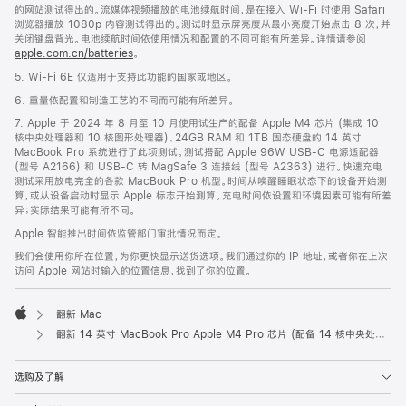
的网站测试得出的。流媒体视频播放的电池续航时间，是在接入 Wi-Fi 时使用 Safari
浏览器播放 1080p 内容测试得出的。测试时显示屏亮度从最小亮度开始点击 8 次，并
关闭键盘背光。电池续航时间依使用情况和配置的不同可能有所差异。详情请参阅
apple.com.cn/batteries
。
5. Wi-Fi 6E 仅适用于支持此功能的国家或地区。
6. 重量依配置和制造工艺的不同而可能有所差异。
7. Apple 于 2024 年 8 月至 10 月使用试生产的配备 Apple M4 芯片 (集成 10
核中央处理器和 10 核图形处理器)、24GB RAM 和 1TB 固态硬盘的 14 英寸
MacBook Pro 系统进行了此项测试。测试搭配 Apple 96W USB-C 电源适配器
(型号 A2166) 和 USB-C 转 MagSafe 3 连接线 (型号 A2363) 进行。快速充电
测试采用放电完全的各款 MacBook Pro 机型。时间从唤醒睡眠状态下的设备开始测
算，或从设备启动时显示 Apple 标志开始测算。充电时间依设置和环境因素可能有所差
异；实际结果可能有所不同。
Apple 智能推出时间依监管部门审批情况而定。
我们会使用你所在位置，为你更快显示送货选项。我们通过你的 IP 地址，或者你在上次
访问 Apple 网站时输入的位置信息，找到了你的位置。
翻新 Mac
Apple
翻新 14 英寸 MacBook Pro Apple M4 Pro 芯片 (配备 14 核中央处理器和 20 核图形处理器) 和纳米纹理显示屏 - 深空黑色
选购及了解