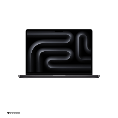
英
寸
MacBook
Pro
Apple
M4
Pro
芯
片
(配
备
14
核
中
央
处
理
器