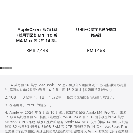
AppleCare+ 服务计划
USB-C 数字影音多端口
(适用于配备 M4 Pro 或
转换器
M4 Max 芯片的 14 英寸
MacBook Pro)
RMB 499
RMB 2,449
网
脚
1. 14 英寸和 16 英寸 MacBook Pro 显示屏顶部采用圆角设计。按照标准矩形测量
注
页
时，屏幕的对角线长度分别是 14.2 英寸和 16.2 英寸 (实际可视区域较小)。
页
2. 1GB = 10 亿字节，1TB = 1 万亿字节；格式化之后的实际容量可能较小。
脚
3. 在温度低于 25°C 的情况下。
4. Apple 于 2024 年 8 月至 10 月使用试生产的配备 Apple M4 Pro 芯片 (集成
14 核中央处理器和 20 核图形处理器)、24GB RAM 和 1TB 固态硬盘的 14 英寸
MacBook Pro 系统，以及试生产的配备 Apple M4 Max 芯片 (集成 14 核中央处理
器和 32 核图形处理器)、36GB RAM 和 2TB 固态硬盘的 14 英寸 MacBook Pro
系统进行了此项测试。无线上网的电池续航时间，是在接入 Wi-Fi 时浏览 25 个受欢迎