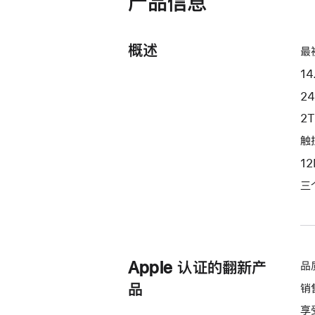
产品信息
开)
处
理
概述
器
最
和
14
20
2
核
2
图
形
触控
处
1
理
三
器)
和
纳
米
纹
Apple 认证的翻新产
品
理
品
销
显
享
示