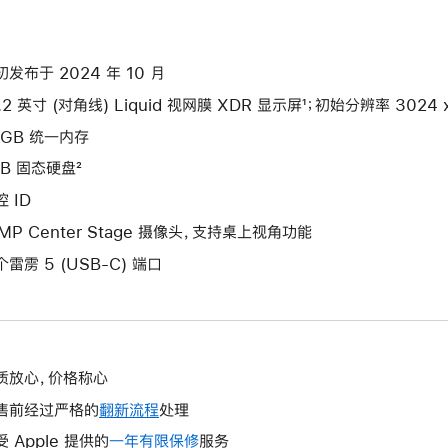
初发布于 2024 年 10 月
.2 英寸 (对角线) Liquid 视网膜 XDR 显示屏¹；初始分辨率 3024 x 
4GB 统一内存
TB 固态硬盘²
 ID
2MP Center Stage 摄像头，支持桌上视角功能
个雷雳 5 (USB-C) 端口
质放心，价格称心
售前经过严格的
翻新流程
处理
受 Apple 提供的
一年有限保修
此
服务