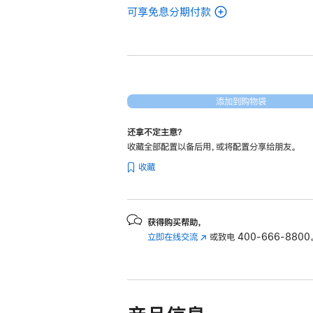
可享免息分期付款
(翻
新
14
英
寸
MacBook
添加到购物袋
Pro
还拿不定主意？
Apple
收藏全部配置以备后用，或将配置分享给朋友。
M4
收藏
Pro
芯
片
(配
获得购买帮助，
立即在线交流
(在
或致电
400-666-8800
备
新
14
窗
核
口
中
中
央
打