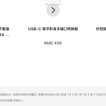
上
下
一
一
个
个
用于配备
USB-C 数字影音多端口转换器
妙控鼠
14 英
RMB 499
屏顶部采用圆角设计。按照标准矩形测量时，屏幕的对角线长度分别是 14.2 英寸和 16.2 英寸 (实际
化之后的实际容量可能较小。