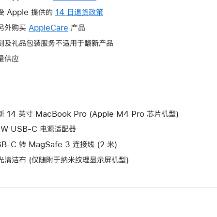
操
受 Apple 提供的
14 日退货政策
此
作
操
另外购买
AppleCare
此
产品
将
作
操
刻及礼品包装服务不适用于翻新产品
打
将
作
开
量供应
打
将
新
开
打
的
新
开
窗
的
新
口。
窗
的
 14 英寸 MacBook Pro (Apple M4 Pro 芯片机型)
口。
窗
6W USB-C 电源适配器
口。
B-C 转 MagSafe 3 连接线 (2 米)
光清洁布 (仅随附于纳米纹理显示屏机型)