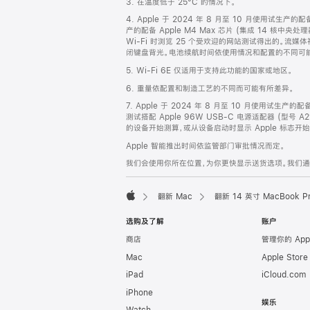
3. 在温度低于 25°C 的情况下。
脚
4. Apple 于 2024 年 8 月至 10 月使用试生产的
产的配备 Apple M4 Max 芯片 (集成 14 核中央
Wi-Fi 时浏览 25 个受欢迎的网站测试得出的。流媒体
闭键盘背光。电池续航时间依使用情况和配置的不同可
5. Wi-Fi 6E 仅适用于支持此功能的国家或地区。
6. 重量依配置和制造工艺的不同而可能有所差异。
7. Apple 于 2024 年 8 月至 10 月使用试生产的
测试搭配 Apple 96W USB-C 电源适配器 (型号 A
的设备开始测算，或从设备启动时显示 Apple 标志
Apple 智能推出时间依监管部门审批情况而定。
我们会使用你所在位置，为你更快显示送货选项。我们通过你
翻新 Mac
翻新 14 英寸 MacBook 
Apple
选购及了解
账户
商店
管理你的 App
Mac
Apple Stor
iPad
iCloud.com
iPhone
娱乐