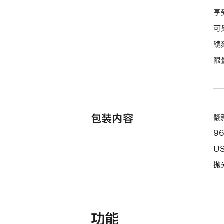
屏
享
-
可
深
镌
空
限
黑
色
spaceblack
2tb
的
包装内容
翻新
分
9
期
付
US
款
抛
选
项)
功能