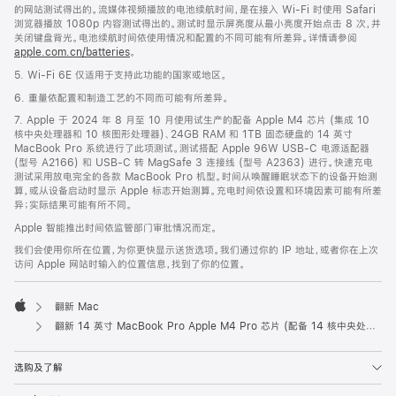
的网站测试得出的。流媒体视频播放的电池续航时间，是在接入 Wi-Fi 时使用 Safari
浏览器播放 1080p 内容测试得出的。测试时显示屏亮度从最小亮度开始点击 8 次，并
关闭键盘背光。电池续航时间依使用情况和配置的不同可能有所差异。详情请参阅
apple.com.cn/batteries
。
5. Wi-Fi 6E 仅适用于支持此功能的国家或地区。
6. 重量依配置和制造工艺的不同而可能有所差异。
7. Apple 于 2024 年 8 月至 10 月使用试生产的配备 Apple M4 芯片 (集成 10
核中央处理器和 10 核图形处理器)、24GB RAM 和 1TB 固态硬盘的 14 英寸
MacBook Pro 系统进行了此项测试。测试搭配 Apple 96W USB-C 电源适配器
(型号 A2166) 和 USB-C 转 MagSafe 3 连接线 (型号 A2363) 进行。快速充电
测试采用放电完全的各款 MacBook Pro 机型。时间从唤醒睡眠状态下的设备开始测
算，或从设备启动时显示 Apple 标志开始测算。充电时间依设置和环境因素可能有所差
异；实际结果可能有所不同。
Apple 智能推出时间依监管部门审批情况而定。
我们会使用你所在位置，为你更快显示送货选项。我们通过你的 IP 地址，或者你在上次
访问 Apple 网站时输入的位置信息，找到了你的位置。
翻新 Mac
Apple
翻新 14 英寸 MacBook Pro Apple M4 Pro 芯片 (配备 14 核中央处理器和 20 核图形处理器) 和纳米纹理显示屏 - 深空黑色
选购及了解