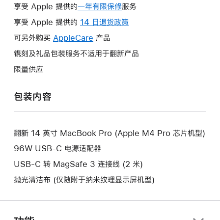
享受 Apple 提供的
一年有限保修
此
服务
操
享受 Apple 提供的
14 日退货政策
此
作
操
可另外购买
AppleCare
此
产品
将
作
操
镌刻及礼品包装服务不适用于翻新产品
打
将
作
开
限量供应
打
将
新
开
打
的
包装内容
新
开
窗
的
新
口。
窗
的
口。
翻新 14 英寸 MacBook Pro (Apple M4 Pro 芯片机型)
窗
口。
96W USB-C 电源适配器
USB-C 转 MagSafe 3 连接线 (2 米)
抛光清洁布 (仅随附于纳米纹理显示屏机型)