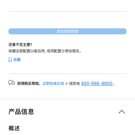
和
20
核
图
添加到购物袋
形
处
还拿不定主意？
理
收藏全部配置以备后用，或将配置分享给朋友。
器)
收藏
和
纳
米
获得购买帮助，
立即在线交流
(在
或致电
400-666-8800
。
纹
新
理
窗
显
口
示
中
产品信息
打
屏
开)
-
概述
深