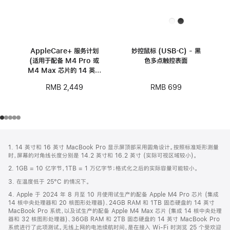
AppleCare+ 服务计划
妙控鼠标 (USB‑C) - 黑
(适用于配备 M4 Pro 或
色多点触控表面
M4 Max 芯片的 14 英寸
MacBook Pro)
RMB 699
RMB 2,449
网
脚
1. 14 英寸和 16 英寸 MacBook Pro 显示屏顶部采用圆角设计。按照标准矩形测量
注
页
时，屏幕的对角线长度分别是 14.2 英寸和 16.2 英寸 (实际可视区域较小)。
页
2. 1GB = 10 亿字节，1TB = 1 万亿字节；格式化之后的实际容量可能较小。
脚
3. 在温度低于 25°C 的情况下。
4. Apple 于 2024 年 8 月至 10 月使用试生产的配备 Apple M4 Pro 芯片 (集成
14 核中央处理器和 20 核图形处理器)、24GB RAM 和 1TB 固态硬盘的 14 英寸
MacBook Pro 系统，以及试生产的配备 Apple M4 Max 芯片 (集成 14 核中央处理
器和 32 核图形处理器)、36GB RAM 和 2TB 固态硬盘的 14 英寸 MacBook Pro
系统进行了此项测试。无线上网的电池续航时间，是在接入 Wi-Fi 时浏览 25 个受欢迎