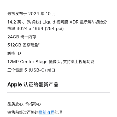
空
黑
最初发布于 2024 年 10 月
色
14.2 英寸 (对角线) Liquid 视网膜 XDR 显示屏¹；初始分
spaceblack
辨率 3024 x 1964 (254 ppi)
512gb
的
24GB 统一内存
分
512GB 固态硬盘²
期
触控 ID
付
12MP Center Stage 摄像头，支持桌上视角功能
款
选
三个雷雳 5 (USB-C) 端口
项)
Apple 认证的翻新产品
品质放心，价格称心
销售前经过严格的
翻新流程
处理