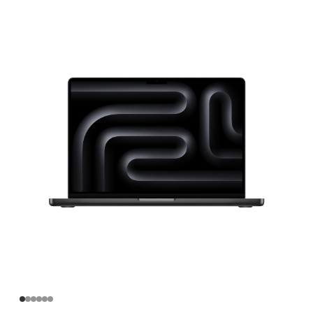
英
寸
MacBook
Pro
Apple
M4
Pro
芯
片
(配
备
14
核
中
央
处
理
器