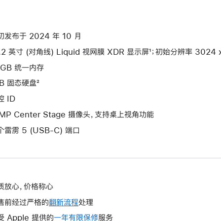
初发布于 2024 年 10 月
.2 英寸 (对角线) Liquid 视网膜 XDR 显示屏¹；初始分辨率 3024 x 
4GB 统一内存
TB 固态硬盘²
 ID
2MP Center Stage 摄像头，支持桌上视角功能
个雷雳 5 (USB-C) 端口
质放心，价格称心
售前经过严格的
翻新流程
处理
受 Apple 提供的
一年有限保修
此
服务