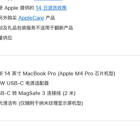
操
受 Apple 提供的
14 日退货政策
此
作
操
另外购买
AppleCare
此
产品
将
作
操
刻及礼品包装服务不适用于翻新产品
打
将
作
开
量供应
打
将
新
开
打
的
新
开
窗
的
新
口。
窗
的
 14 英寸 MacBook Pro (Apple M4 Pro 芯片机型)
口。
窗
0W USB-C 电源适配器
口。
B-C 转 MagSafe 3 连接线 (2 米)
光清洁布 (仅随附于纳米纹理显示屏机型)