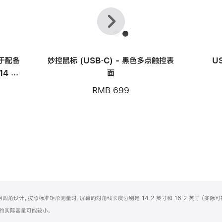
上
下
一
一
个
个
用于配备
妙控鼠标 (USB‑C) - 黑色多点触控表
U
14 英
面
RMB 699
屏顶部采用圆角设计。按照标准矩形测量时，屏幕的对角线长度分别是 14.2 英寸和 16.2 英寸 (实际
化之后的实际容量可能较小。