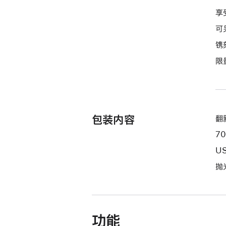
屏
享
-
可
深
镌
空
限
黑
色
spaceblack
1tb
的
包装内容
翻新
分
7
期
付
US
款
抛
选
项)
功能