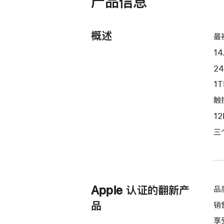
产品信息
开)
处
理
概述
器
最
和
14
16
2
核
1
图
形
触控
处
1
理
三
器)
和
纳
米
纹
Apple 认证的翻新产
品
理
品
销
显
享
示