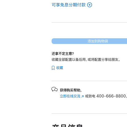
可享免息分期付款
(翻
新
14
英
寸
MacBook
添加到购物袋
Pro
还拿不定主意？
Apple
收藏全部配置以备后用，或将配置分享给朋友。
M4
收藏
Pro
芯
片
(配
获得购买帮助，
立即在线交流
(在
或致电
400-666-8800
备
新
12
窗
核
口
中
中
央
打