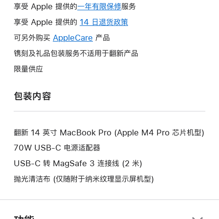
享受 Apple 提供的
一年有限保修
此
服务
操
享受 Apple 提供的
14 日退货政策
此
作
操
可另外购买
AppleCare
此
产品
将
作
操
镌刻及礼品包装服务不适用于翻新产品
打
将
作
开
限量供应
打
将
新
开
打
的
包装内容
新
开
窗
的
新
口。
窗
的
口。
翻新 14 英寸 MacBook Pro (Apple M4 Pro 芯片机型)
窗
口。
70W USB-C 电源适配器
USB-C 转 MagSafe 3 连接线 (2 米)
抛光清洁布 (仅随附于纳米纹理显示屏机型)