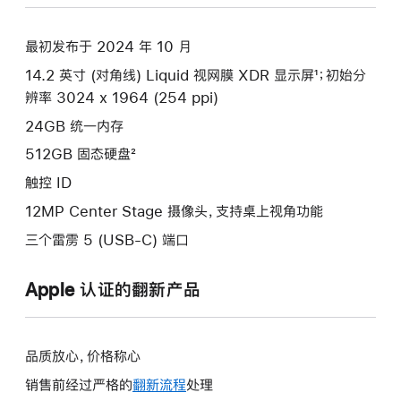
空
黑
最初发布于 2024 年 10 月
色
14.2 英寸 (对角线) Liquid 视网膜 XDR 显示屏¹；初始分
spaceblack
辨率 3024 x 1964 (254 ppi)
512gb
的
24GB 统一内存
分
512GB 固态硬盘²
期
触控 ID
付
12MP Center Stage 摄像头，支持桌上视角功能
款
选
三个雷雳 5 (USB-C) 端口
项)
Apple 认证的翻新产品
品质放心，价格称心
销售前经过严格的
翻新流程
处理