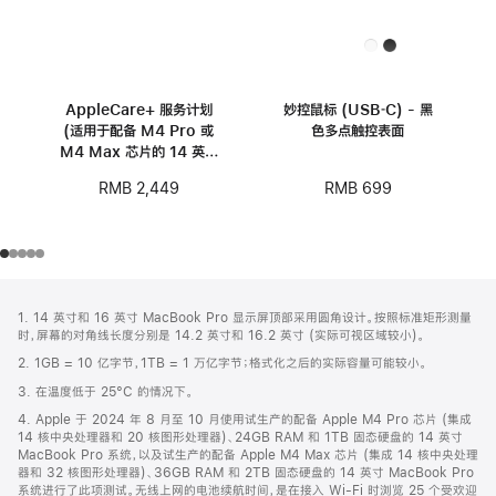
AppleCare+ 服务计划
妙控鼠标 (USB‑C) - 黑
(适用于配备 M4 Pro 或
色多点触控表面
M4 Max 芯片的 14 英寸
MacBook Pro)
RMB 699
RMB 2,449
网
脚
1. 14 英寸和 16 英寸 MacBook Pro 显示屏顶部采用圆角设计。按照标准矩形测量
注
页
时，屏幕的对角线长度分别是 14.2 英寸和 16.2 英寸 (实际可视区域较小)。
页
2. 1GB = 10 亿字节，1TB = 1 万亿字节；格式化之后的实际容量可能较小。
脚
3. 在温度低于 25°C 的情况下。
4. Apple 于 2024 年 8 月至 10 月使用试生产的配备 Apple M4 Pro 芯片 (集成
14 核中央处理器和 20 核图形处理器)、24GB RAM 和 1TB 固态硬盘的 14 英寸
MacBook Pro 系统，以及试生产的配备 Apple M4 Max 芯片 (集成 14 核中央处理
器和 32 核图形处理器)、36GB RAM 和 2TB 固态硬盘的 14 英寸 MacBook Pro
系统进行了此项测试。无线上网的电池续航时间，是在接入 Wi-Fi 时浏览 25 个受欢迎