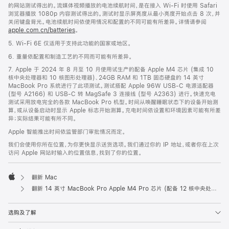
的网站测试得出的。流媒体视频播放的电池续航时间，是在接入 Wi-Fi 时使用 Safari
浏览器播放 1080p 内容测试得出的。测试时显示屏亮度从最小亮度开始点击 8 次，并
关闭键盘背光。电池续航时间依使用情况和配置的不同可能有所差异。详情请参阅
apple.com.cn/batteries
。
5. Wi-Fi 6E 仅适用于支持此功能的国家或地区。
6. 重量依配置和制造工艺的不同而可能有所差异。
7. Apple 于 2024 年 8 月至 10 月使用试生产的配备 Apple M4 芯片 (集成 10
核中央处理器和 10 核图形处理器)、24GB RAM 和 1TB 固态硬盘的 14 英寸
MacBook Pro 系统进行了此项测试。测试搭配 Apple 96W USB-C 电源适配器
(型号 A2166) 和 USB-C 转 MagSafe 3 连接线 (型号 A2363) 进行。快速充电
测试采用放电完全的各款 MacBook Pro 机型。时间从唤醒睡眠状态下的设备开始测
算，或从设备启动时显示 Apple 标志开始测算。充电时间依设置和环境因素可能有所差
异；实际结果可能有所不同。
Apple 智能推出时间依监管部门审批情况而定。
我们会使用你所在位置，为你更快显示送货选项。我们通过你的 IP 地址，或者你在上次
访问 Apple 网站时输入的位置信息，找到了你的位置。
翻新 Mac
Apple
翻新 14 英寸 MacBook Pro Apple M4 Pro 芯片 (配备 12 核中央处理器和 16 核图形处理器) 和纳米纹理显示屏 - 深空黑色
选购及了解