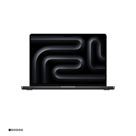
英
寸
MacBook
Pro
Apple
M4
Pro
芯
片
(配
备
12
核
中
央
处
理
器