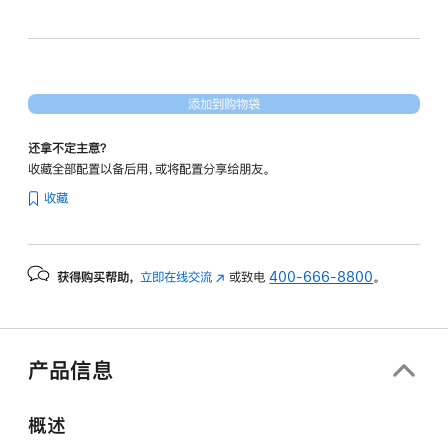
和
16
核
图
添加到购物袋
形
处
还拿不定主意？
理
收藏全部配置以备后用，或将配置分享给朋友。
器)
收藏
和
纳
米
获得购买帮助，
立即在线交流
(在
或致电
400-666-8800
。
纹
新
理
窗
显
口
示
中
产品信息
打
屏
开)
-
概述
深