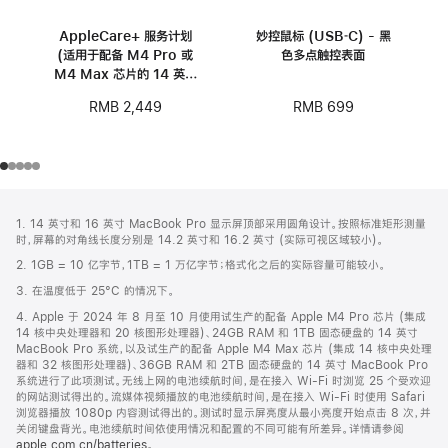
AppleCare+ 服务计划
妙控鼠标 (USB‑C) - 黑
(适用于配备 M4 Pro 或
色多点触控表面
M4 Max 芯片的 14 英寸
MacBook Pro)
RMB 699
RMB 2,449
网
脚
1. 14 英寸和 16 英寸 MacBook Pro 显示屏顶部采用圆角设计。按照标准矩形测量
注
页
时，屏幕的对角线长度分别是 14.2 英寸和 16.2 英寸 (实际可视区域较小)。
页
2. 1GB = 10 亿字节，1TB = 1 万亿字节；格式化之后的实际容量可能较小。
脚
3. 在温度低于 25°C 的情况下。
4. Apple 于 2024 年 8 月至 10 月使用试生产的配备 Apple M4 Pro 芯片 (集成
14 核中央处理器和 20 核图形处理器)、24GB RAM 和 1TB 固态硬盘的 14 英寸
MacBook Pro 系统，以及试生产的配备 Apple M4 Max 芯片 (集成 14 核中央处理
器和 32 核图形处理器)、36GB RAM 和 2TB 固态硬盘的 14 英寸 MacBook Pro
系统进行了此项测试。无线上网的电池续航时间，是在接入 Wi-Fi 时浏览 25 个受欢迎
的网站测试得出的。流媒体视频播放的电池续航时间，是在接入 Wi-Fi 时使用 Safari
浏览器播放 1080p 内容测试得出的。测试时显示屏亮度从最小亮度开始点击 8 次，并
关闭键盘背光。电池续航时间依使用情况和配置的不同可能有所差异。详情请参阅
apple.com.cn/batteries
。