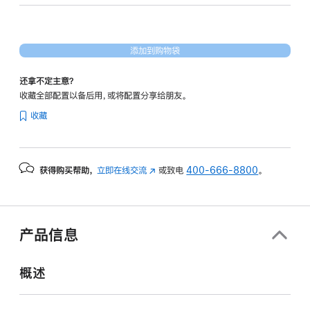
16
核
图
添加到购物袋
形
处
还拿不定主意？
理
收藏全部配置以备后用，或将配置分享给朋友。
器)
收藏
-
深
空
获得购买帮助，
立即在线交流
(在
或致电
400-666-8800
。
黑
新
色
窗
spaceblack
口
1tb
中
产品信息
打
的
开)
分
概述
期
付