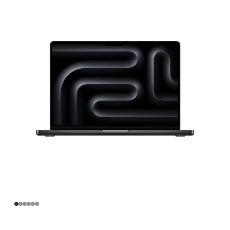
寸
MacBook
Pro
Apple
M4
Pro
芯
片
(配
备
12
核
中
央
处
理
器
和