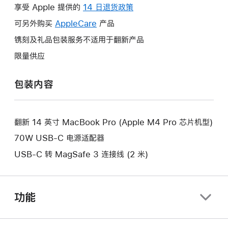
操
享受 Apple 提供的
14 日退货政策
此
作
操
可另外购买
AppleCare
此
产品
将
作
操
镌刻及礼品包装服务不适用于翻新产品
打
将
作
开
限量供应
打
将
新
开
打
的
包装内容
新
开
窗
的
新
口。
窗
的
口。
翻新 14 英寸 MacBook Pro (Apple M4 Pro 芯片机型)
窗
口。
70W USB-C 电源适配器
USB-C 转 MagSafe 3 连接线 (2 米)
功能