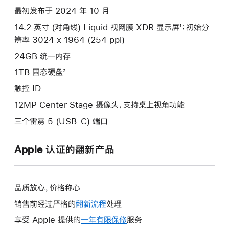
款
最初发布于 2024 年 10 月
选
14.2 英寸 (对角线) Liquid 视网膜 XDR 显示屏¹；初始分
项)
辨率 3024 x 1964 (254 ppi)
24GB 统一内存
1TB 固态硬盘²
触控 ID
12MP Center Stage 摄像头，支持桌上视角功能
三个雷雳 5 (USB-C) 端口
Apple 认证的翻新产品
品质放心，价格称心
销售前经过严格的
翻新流程
处理
享受 Apple 提供的
一年有限保修
此
服务