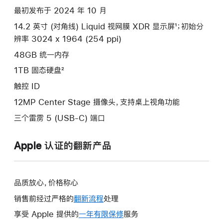
项)
最初发布于 2024 年 10 月
14.2 英寸 (对角线) Liquid 视网膜 XDR 显示屏¹；初始分
辨率 3024 x 1964 (254 ppi)
48GB 统一内存
1TB 固态硬盘²
触控 ID
12MP Center Stage 摄像头，支持桌上视角功能
三个雷雳 5 (USB-C) 端口
Apple 认证的翻新产品
品质放心，价格称心
销售前经过严格的
翻新流程
处理
享受 Apple 提供的
一年有限保修
此
服务