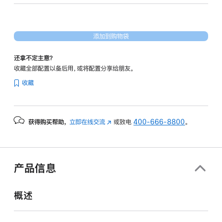
40
核
图
添加到购物袋
形
处
还拿不定主意？
理
收藏全部配置以备后用，或将配置分享给朋友。
器)
收藏
-
银
色
获得购买帮助，
立即在线交流
(在
或致电
400-666-8800
。
silver
新
1tb
窗
的
口
分
中
产品信息
打
期
开)
付
概述
款
选