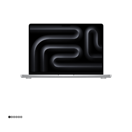
寸
MacBook
Pro
Apple
M4
Max
芯
片
(配
备
16
核
中
央
处
理
器
和