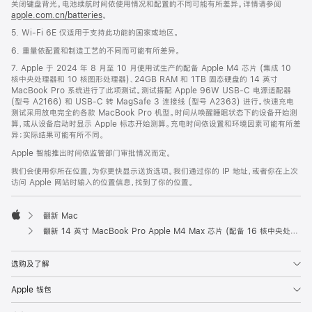
关闭键盘背光。电池续航时间依使用情况和配置的不同可能有所差异。详情请参阅
apple.com.cn/batteries
。
5. Wi-Fi 6E 仅适用于支持此功能的国家或地区。
6. 重量依配置和制造工艺的不同而可能有所差异。
7. Apple 于 2024 年 8 月至 10 月使用试生产的配备 Apple M4 芯片 (集成 10
核中央处理器和 10 核图形处理器)、24GB RAM 和 1TB 固态硬盘的 14 英寸
MacBook Pro 系统进行了此项测试。测试搭配 Apple 96W USB-C 电源适配器
(型号 A2166) 和 USB-C 转 MagSafe 3 连接线 (型号 A2363) 进行。快速充电
测试采用放电完全的各款 MacBook Pro 机型。时间从唤醒睡眠状态下的设备开始测
算，或从设备启动时显示 Apple 标志开始测算。充电时间依设置和环境因素可能有所差
异；实际结果可能有所不同。
Apple 智能推出时间依监管部门审批情况而定。
我们会使用你所在位置，为你更快显示送货选项。我们通过你的 IP 地址，或者你在上次
访问 Apple 网站时输入的位置信息，找到了你的位置。
翻新 Mac
Apple
翻新 14 英寸 MacBook Pro Apple M4 Max 芯片 (配备 16 核中央处理器和 40 核图形处理器) - 银色
选购及了解
Apple 钱包