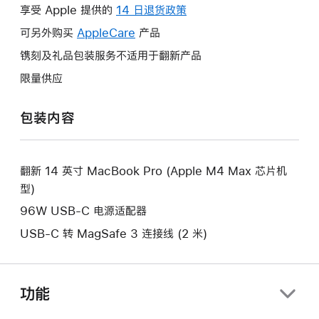
操
享受 Apple 提供的
14 日退货政策
此
作
操
可另外购买
AppleCare
此
产品
将
作
操
镌刻及礼品包装服务不适用于翻新产品
打
将
作
开
限量供应
打
将
新
开
打
的
包装内容
新
开
窗
的
新
口。
窗
的
口。
翻新 14 英寸 MacBook Pro (Apple M4 Max 芯片机
窗
型)
口。
96W USB-C 电源适配器
USB-C 转 MagSafe 3 连接线 (2 米)
功能