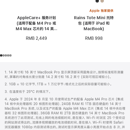
Apple 独家提供
AppleCare+ 服务计划
Rains Tote Mini 托特
(适用于配备 M4 Pro 或
包 (适用于 iPad 和
M4 Max 芯片的 14 英寸
MacBook)
MacBook Pro)
RMB 2,449
RMB 998
网
脚
1. 14 英寸和 16 英寸 MacBook Pro 显示屏顶部采用圆角设计。按照标准矩形测量
注
页
时，屏幕的对角线长度分别是 14.2 英寸和 16.2 英寸 (实际可视区域较小)。
页
2. 1GB = 10 亿字节，1TB = 1 万亿字节；格式化之后的实际容量可能较小。
脚
3. 在温度低于 25°C 的情况下。
4. Apple 于 2024 年 8 月至 10 月使用试生产的配备 Apple M4 Pro 芯片 (集成
14 核中央处理器和 20 核图形处理器)、24GB RAM 和 1TB 固态硬盘的 14 英寸
MacBook Pro 系统，以及试生产的配备 Apple M4 Max 芯片 (集成 14 核中央处理
器和 32 核图形处理器)、36GB RAM 和 2TB 固态硬盘的 14 英寸 MacBook Pro
系统进行了此项测试。无线上网的电池续航时间，是在接入 Wi-Fi 时浏览 25 个受欢迎
的网站测试得出的。流媒体视频播放的电池续航时间，是在接入 Wi-Fi 时使用 Safari
浏览器播放 1080p 内容测试得出的。测试时显示屏亮度从最小亮度开始点击 8 次，并