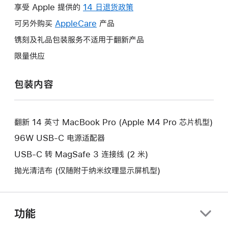
操
享受 Apple 提供的
14 日退货政策
此
作
操
可另外购买
AppleCare
此
产品
将
作
操
镌刻及礼品包装服务不适用于翻新产品
打
将
作
开
限量供应
打
将
新
开
打
的
包装内容
新
开
窗
的
新
口。
窗
的
口。
翻新 14 英寸 MacBook Pro (Apple M4 Pro 芯片机型)
窗
口。
96W USB-C 电源适配器
USB-C 转 MagSafe 3 连接线 (2 米)
抛光清洁布 (仅随附于纳米纹理显示屏机型)
功能