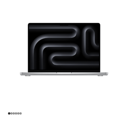
寸
MacBook
Pro
Apple
M4
Pro
芯
片
(配
备
14
核
中
央
处
理
器
和