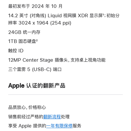
silver
最初发布于 2024 年 10 月
1tb
14.2 英寸 (对角线) Liquid 视网膜 XDR 显示屏¹；初始分
的
辨率 3024 x 1964 (254 ppi)
分
期
24GB 统一内存
付
1TB 固态硬盘²
款
触控 ID
选
12MP Center Stage 摄像头，支持桌上视角功能
项)
三个雷雳 5 (USB-C) 端口
Apple 认证的翻新产品
品质放心，价格称心
销售前经过严格的
翻新流程
处理
享受 Apple 提供的
一年有限保修
此
服务