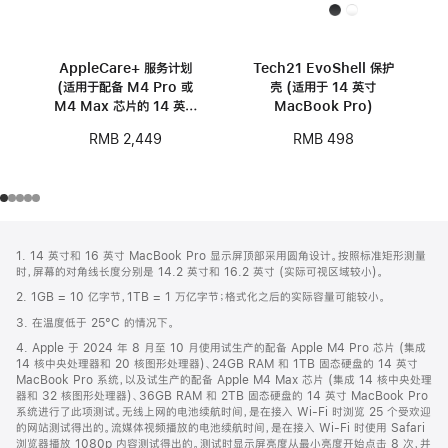
AppleCare+ 服务计划
Tech21 EvoShell 保护
(适用于配备 M4 Pro 或
壳 (适用于 14 英寸
M4 Max 芯片的 14 英寸
MacBook Pro)
MacBook Pro)
RMB 2,449
RMB 498
网
脚
1. 14 英寸和 16 英寸 MacBook Pro 显示屏顶部采用圆角设计。按照标准矩形测量
注
页
时，屏幕的对角线长度分别是 14.2 英寸和 16.2 英寸 (实际可视区域较小)。
页
2. 1GB = 10 亿字节，1TB = 1 万亿字节；格式化之后的实际容量可能较小。
脚
3. 在温度低于 25°C 的情况下。
4. Apple 于 2024 年 8 月至 10 月使用试生产的配备 Apple M4 Pro 芯片 (集成
14 核中央处理器和 20 核图形处理器)、24GB RAM 和 1TB 固态硬盘的 14 英寸
MacBook Pro 系统，以及试生产的配备 Apple M4 Max 芯片 (集成 14 核中央处理
器和 32 核图形处理器)、36GB RAM 和 2TB 固态硬盘的 14 英寸 MacBook Pro
系统进行了此项测试。无线上网的电池续航时间，是在接入 Wi-Fi 时浏览 25 个受欢迎
的网站测试得出的。流媒体视频播放的电池续航时间，是在接入 Wi-Fi 时使用 Safari
浏览器播放 1080p 内容测试得出的。测试时显示屏亮度从最小亮度开始点击 8 次，并