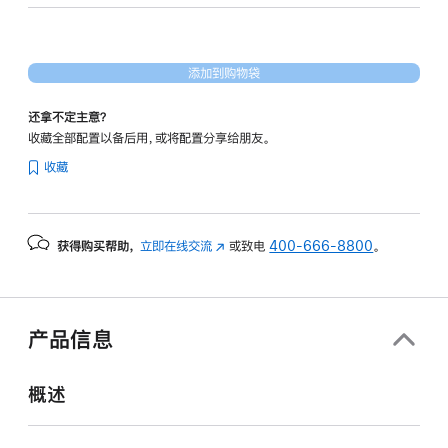
20
核
图
添加到购物袋
形
处
还拿不定主意？
理
收藏全部配置以备后用，或将配置分享给朋友。
器)
收藏
和
纳
米
获得购买帮助，
立即在线交流
(在
或致电
400-666-8800
。
纹
新
理
窗
显
口
示
中
产品信息
打
屏
开)
-
概述
银
色