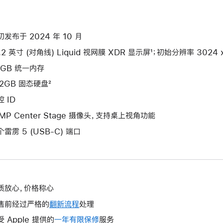
初发布于 2024 年 10 月
.2 英寸 (对角线) Liquid 视网膜 XDR 显示屏¹；初始分辨率 3024 x 
4GB 统一内存
12GB 固态硬盘²
 ID
2MP Center Stage 摄像头，支持桌上视角功能
个雷雳 5 (USB-C) 端口
质放心，价格称心
售前经过严格的
翻新流程
处理
受 Apple 提供的
一年有限保修
此
服务