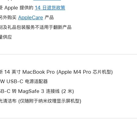
操
受 Apple 提供的
14 日退货政策
此
作
操
另外购买
AppleCare
此
产品
将
作
操
刻及礼品包装服务不适用于翻新产品
打
将
作
开
量供应
打
将
新
开
打
的
新
开
窗
的
新
口。
窗
的
 14 英寸 MacBook Pro (Apple M4 Pro 芯片机型)
口。
窗
0W USB-C 电源适配器
口。
B-C 转 MagSafe 3 连接线 (2 米)
光清洁布 (仅随附于纳米纹理显示屏机型)