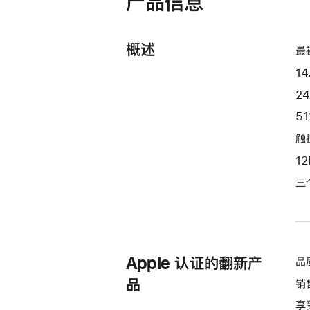
产品信息
开)
处
理
概述
器
最
和
14
16
2
核
5
图
形
触控
处
1
理
三
器)
和
纳
米
纹
Apple 认证的翻新产
品
理
品
销
显
享
示