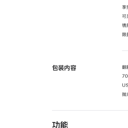
屏
享
-
可
银
镌
色
限
silver
512gb
的
分
期
包装内容
翻新
付
7
款
选
US
项)
抛
功能