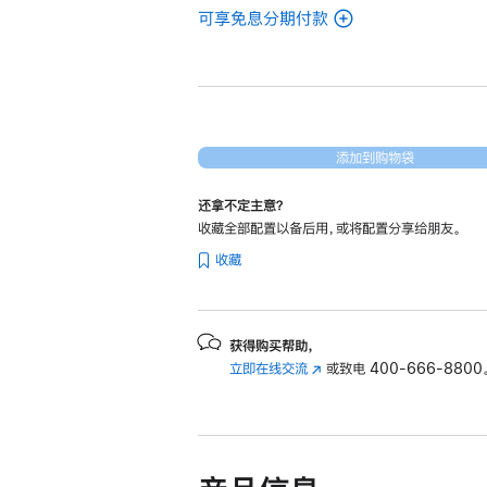
可享免息分期付款
(翻
新
14
英
寸
MacBook
添加到购物袋
Pro
还拿不定主意？
Apple
收藏全部配置以备后用，或将配置分享给朋友。
M4
收藏
Pro
芯
片
(配
获得购买帮助，
立即在线交流
(在
或致电
400-666-8800
备
新
12
窗
核
口
中
中
央
打