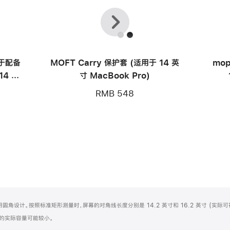
上
下
一
一
个
个
用于配备
MOFT Carry 保护套 (适用于 14 英
mop
14 英
寸 MacBook Pro)
RMB 548
屏顶部采用圆角设计。按照标准矩形测量时，屏幕的对角线长度分别是 14.2 英寸和 16.2 英寸 (实际
化之后的实际容量可能较小。