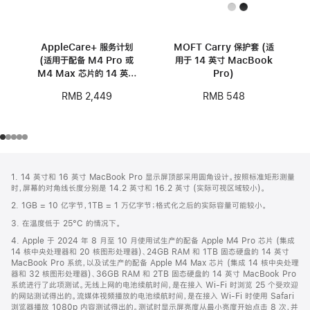
AppleCare+ 服务计划
MOFT Carry 保护套 (适
(适用于配备 M4 Pro 或
用于 14 英寸 MacBook
M4 Max 芯片的 14 英寸
Pro)
MacBook Pro)
RMB 2,449
RMB 548
网
脚
1. 14 英寸和 16 英寸 MacBook Pro 显示屏顶部采用圆角设计。按照标准矩形测量
注
页
时，屏幕的对角线长度分别是 14.2 英寸和 16.2 英寸 (实际可视区域较小)。
页
2. 1GB = 10 亿字节，1TB = 1 万亿字节；格式化之后的实际容量可能较小。
脚
3. 在温度低于 25°C 的情况下。
4. Apple 于 2024 年 8 月至 10 月使用试生产的配备 Apple M4 Pro 芯片 (集成
14 核中央处理器和 20 核图形处理器)、24GB RAM 和 1TB 固态硬盘的 14 英寸
MacBook Pro 系统，以及试生产的配备 Apple M4 Max 芯片 (集成 14 核中央处理
器和 32 核图形处理器)、36GB RAM 和 2TB 固态硬盘的 14 英寸 MacBook Pro
系统进行了此项测试。无线上网的电池续航时间，是在接入 Wi-Fi 时浏览 25 个受欢迎
的网站测试得出的。流媒体视频播放的电池续航时间，是在接入 Wi-Fi 时使用 Safari
浏览器播放 1080p 内容测试得出的。测试时显示屏亮度从最小亮度开始点击 8 次，并