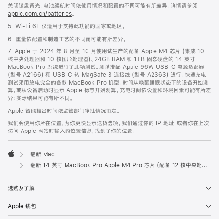
关闭键盘背光。电池续航时间依使用情况和配置的不同可能有所差异。详情请参阅
apple.com.cn/batteries
。
5. Wi-Fi 6E 仅适用于支持此功能的国家或地区。
6. 重量依配置和制造工艺的不同而可能有所差异。
7. Apple 于 2024 年 8 月至 10 月使用试生产的配备 Apple M4 芯片 (集成 10
核中央处理器和 10 核图形处理器)、24GB RAM 和 1TB 固态硬盘的 14 英寸
MacBook Pro 系统进行了此项测试。测试搭配 Apple 96W USB-C 电源适配器
(型号 A2166) 和 USB-C 转 MagSafe 3 连接线 (型号 A2363) 进行。快速充电
测试采用放电完全的各款 MacBook Pro 机型。时间从唤醒睡眠状态下的设备开始测
算，或从设备启动时显示 Apple 标志开始测算。充电时间依设置和环境因素可能有所差
异；实际结果可能有所不同。
Apple 智能推出时间依监管部门审批情况而定。
我们会使用你所在位置，为你更快显示送货选项。我们通过你的 IP 地址，或者你在上次
访问 Apple 网站时输入的位置信息，找到了你的位置。
翻新 Mac
Apple
翻新 14 英寸 MacBook Pro Apple M4 Pro 芯片 (配备 12 核中央处理器和 16 核图形处理器) 和纳米纹理显示屏 - 银色
选购及了解
Apple 钱包