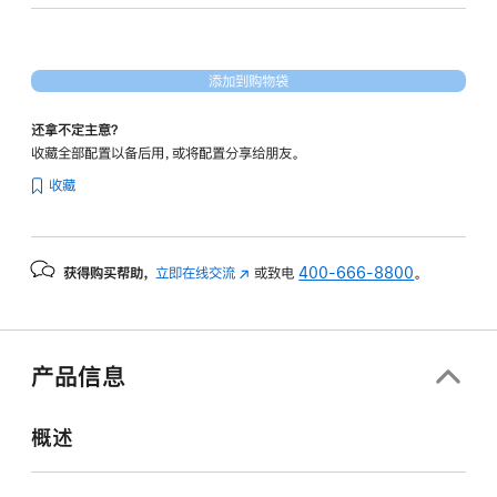
16
核
图
添加到购物袋
形
处
还拿不定主意？
理
收藏全部配置以备后用，或将配置分享给朋友。
器)
收藏
和
纳
米
获得购买帮助，
立即在线交流
(在
或致电
400-666-8800
。
纹
新
理
窗
显
口
示
中
产品信息
打
屏
开)
-
概述
银
色