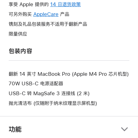
操
享受 Apple 提供的
14 日退货政策
此
作
操
可另外购买
AppleCare
此
产品
将
作
操
镌刻及礼品包装服务不适用于翻新产品
打
将
作
开
限量供应
打
将
新
开
打
的
包装内容
新
开
窗
的
新
口。
窗
的
口。
翻新 14 英寸 MacBook Pro (Apple M4 Pro 芯片机型)
窗
口。
70W USB-C 电源适配器
USB-C 转 MagSafe 3 连接线 (2 米)
抛光清洁布 (仅随附于纳米纹理显示屏机型)
功能