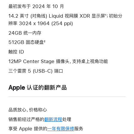
silver
最初发布于 2024 年 10 月
512gb
14.2 英寸 (对角线) Liquid 视网膜 XDR 显示屏¹；初始分
的
辨率 3024 x 1964 (254 ppi)
分
期
24GB 统一内存
付
512GB 固态硬盘²
款
触控 ID
选
12MP Center Stage 摄像头，支持桌上视角功能
项)
三个雷雳 5 (USB-C) 端口
Apple 认证的翻新产品
品质放心，价格称心
销售前经过严格的
翻新流程
处理
享受 Apple 提供的
一年有限保修
此
服务