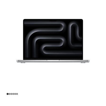
寸
MacBook
Pro
Apple
M4
Pro
芯
片
(配
备
12
核
中
央
处
理
器
和