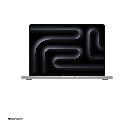
寸
MacBook
Pro
Apple
M4
Pro
芯
片
(配
备
12
核
中
央
处
理
器
和