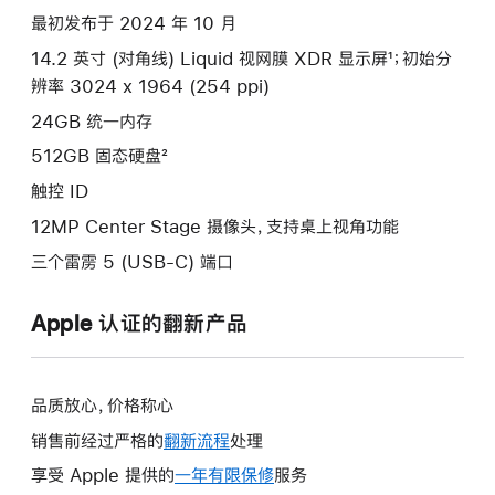
silver
最初发布于 2024 年 10 月
512gb
14.2 英寸 (对角线) Liquid 视网膜 XDR 显示屏¹；初始分
的
辨率 3024 x 1964 (254 ppi)
分
期
24GB 统一内存
付
512GB 固态硬盘²
款
触控 ID
选
12MP Center Stage 摄像头，支持桌上视角功能
项)
三个雷雳 5 (USB-C) 端口
Apple 认证的翻新产品
品质放心，价格称心
销售前经过严格的
翻新流程
处理
享受 Apple 提供的
一年有限保修
此
服务