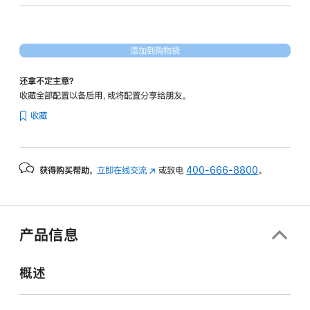
16
核
图
添加到购物袋
形
处
还拿不定主意？
理
收藏全部配置以备后用，或将配置分享给朋友。
器)
收藏
和
纳
米
获得购买帮助，
立即在线交流
(在
或致电
400-666-8800
。
纹
新
理
窗
显
口
示
中
产品信息
打
屏
开)
-
概述
银
色