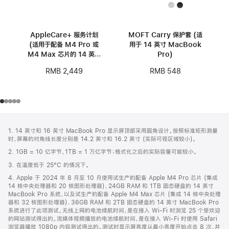
AppleCare+ 服务计划
MOFT Carry 保护套 (适
(适用于配备 M4 Pro 或
用于 14 英寸 MacBook
M4 Max 芯片的 14 英寸
Pro)
MacBook Pro)
RMB 2,449
RMB 548
网
脚
1. 14 英寸和 16 英寸 MacBook Pro 显示屏顶部采用圆角设计。按照标准矩形测量
注
页
时，屏幕的对角线长度分别是 14.2 英寸和 16.2 英寸 (实际可视区域较小)。
页
2. 1GB = 10 亿字节，1TB = 1 万亿字节；格式化之后的实际容量可能较小。
脚
3. 在温度低于 25°C 的情况下。
4. Apple 于 2024 年 8 月至 10 月使用试生产的配备 Apple M4 Pro 芯片 (集成
14 核中央处理器和 20 核图形处理器)、24GB RAM 和 1TB 固态硬盘的 14 英寸
MacBook Pro 系统，以及试生产的配备 Apple M4 Max 芯片 (集成 14 核中央处理
器和 32 核图形处理器)、36GB RAM 和 2TB 固态硬盘的 14 英寸 MacBook Pro
系统进行了此项测试。无线上网的电池续航时间，是在接入 Wi-Fi 时浏览 25 个受欢迎
的网站测试得出的。流媒体视频播放的电池续航时间，是在接入 Wi-Fi 时使用 Safari
浏览器播放 1080p 内容测试得出的。测试时显示屏亮度从最小亮度开始点击 8 次，并