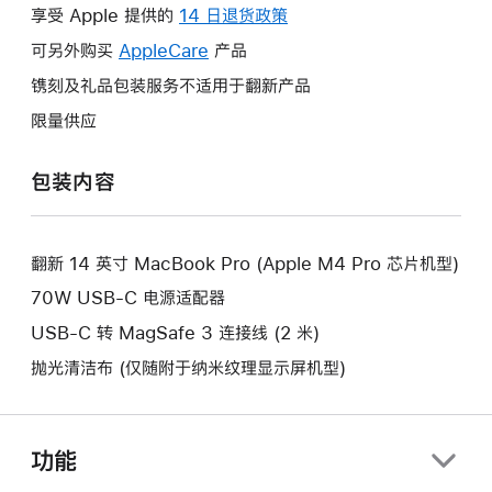
操
享受 Apple 提供的
14 日退货政策
此
作
操
可另外购买
AppleCare
此
产品
将
作
操
镌刻及礼品包装服务不适用于翻新产品
打
将
作
开
限量供应
打
将
新
开
打
的
包装内容
新
开
窗
的
新
口。
窗
的
口。
翻新 14 英寸 MacBook Pro (Apple M4 Pro 芯片机型)
窗
口。
70W USB-C 电源适配器
USB-C 转 MagSafe 3 连接线 (2 米)
抛光清洁布 (仅随附于纳米纹理显示屏机型)
功能