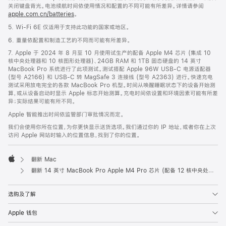
关闭键盘背光。电池续航时间依使用情况和配置的不同可能有所差异。详情请参阅
apple.com.cn/batteries
。
5. Wi-Fi 6E 仅适用于支持此功能的国家或地区。
6. 重量依配置和制造工艺的不同而可能有所差异。
7. Apple 于 2024 年 8 月至 10 月使用试生产的配备 Apple M4 芯片 (集成 10
核中央处理器和 10 核图形处理器)、24GB RAM 和 1TB 固态硬盘的 14 英寸
MacBook Pro 系统进行了此项测试。测试搭配 Apple 96W USB-C 电源适配器
(型号 A2166) 和 USB-C 转 MagSafe 3 连接线 (型号 A2363) 进行。快速充电
测试采用放电完全的各款 MacBook Pro 机型。时间从唤醒睡眠状态下的设备开始测
算，或从设备启动时显示 Apple 标志开始测算。充电时间依设置和环境因素可能有所差
异；实际结果可能有所不同。
Apple 智能推出时间依监管部门审批情况而定。
我们会使用你所在位置，为你更快显示送货选项。我们通过你的 IP 地址，或者你在上次
访问 Apple 网站时输入的位置信息，找到了你的位置。
翻新 Mac
Apple
翻新 14 英寸 MacBook Pro Apple M4 Pro 芯片 (配备 12 核中央处理器和 16 核图形处理器) 和纳米纹理显示屏 - 银色
选购及了解
Apple 钱包