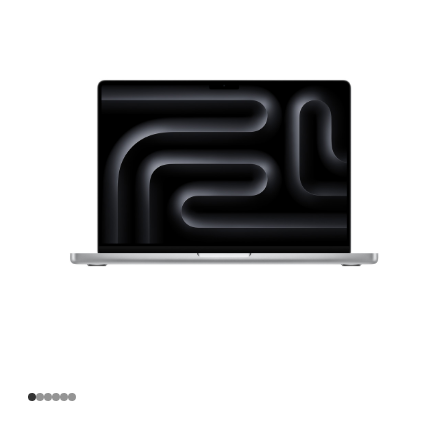
寸
MacBook
Pro
Apple
M4
Pro
芯
片
(配
备
14
核
中
央
处
理
器
和