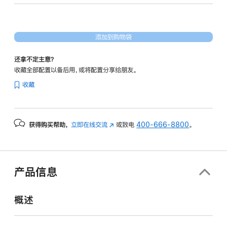
20
核
图
添加到购物袋
形
处
还拿不定主意？
理
收藏全部配置以备后用，或将配置分享给朋友。
器)
收藏
-
银
色
获得购买帮助，
立即在线交流
(在
或致电
400-666-8800
。
silver
新
512gb
窗
的
口
分
中
产品信息
打
期
开)
付
概述
款
选