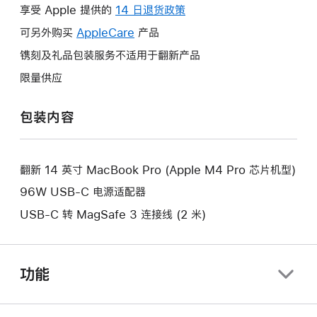
操
享受 Apple 提供的
14 日退货政策
此
作
操
可另外购买
AppleCare
此
产品
将
作
操
镌刻及礼品包装服务不适用于翻新产品
打
将
作
开
限量供应
打
将
新
开
打
的
包装内容
新
开
窗
的
新
口。
窗
的
口。
翻新 14 英寸 MacBook Pro (Apple M4 Pro 芯片机型)
窗
口。
96W USB-C 电源适配器
USB-C 转 MagSafe 3 连接线 (2 米)
功能