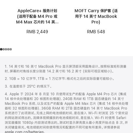
AppleCare+ 服务计划
MOFT Carry 保护套 (适
(适用于配备 M4 Pro 或
用于 14 英寸 MacBook
M4 Max 芯片的 14 英寸
Pro)
MacBook Pro)
RMB 2,449
RMB 548
网
脚
1. 14 英寸和 16 英寸 MacBook Pro 显示屏顶部采用圆角设计。按照标准矩形测量
注
页
时，屏幕的对角线长度分别是 14.2 英寸和 16.2 英寸 (实际可视区域较小)。
页
2. 1GB = 10 亿字节，1TB = 1 万亿字节；格式化之后的实际容量可能较小。
脚
3. 在温度低于 25°C 的情况下。
4. Apple 于 2024 年 8 月至 10 月使用试生产的配备 Apple M4 Pro 芯片 (集成
14 核中央处理器和 20 核图形处理器)、24GB RAM 和 1TB 固态硬盘的 14 英寸
MacBook Pro 系统，以及试生产的配备 Apple M4 Max 芯片 (集成 14 核中央处理
器和 32 核图形处理器)、36GB RAM 和 2TB 固态硬盘的 14 英寸 MacBook Pro
系统进行了此项测试。无线上网的电池续航时间，是在接入 Wi-Fi 时浏览 25 个受欢迎
的网站测试得出的。流媒体视频播放的电池续航时间，是在接入 Wi-Fi 时使用 Safari
浏览器播放 1080p 内容测试得出的。测试时显示屏亮度从最小亮度开始点击 8 次，并
关闭键盘背光。电池续航时间依使用情况和配置的不同可能有所差异。详情请参阅
apple.com.cn/batteries
。