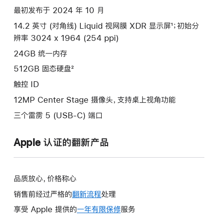
项)
最初发布于 2024 年 10 月
14.2 英寸 (对角线) Liquid 视网膜 XDR 显示屏¹；初始分
辨率 3024 x 1964 (254 ppi)
24GB 统一内存
512GB 固态硬盘²
触控 ID
12MP Center Stage 摄像头，支持桌上视角功能
三个雷雳 5 (USB-C) 端口
Apple 认证的翻新产品
品质放心，价格称心
销售前经过严格的
翻新流程
处理
享受 Apple 提供的
一年有限保修
此
服务