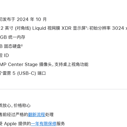
初发布于 2024 年 10 月
.2 英寸 (对角线) Liquid 视网膜 XDR 显示屏¹；初始分辨率 3024 x 
4GB 统一内存
TB 固态硬盘²
 ID
2MP Center Stage 摄像头，支持桌上视角功能
个雷雳 5 (USB-C) 端口
质放心，价格称心
售前经过严格的
翻新流程
处理
受 Apple 提供的
一年有限保修
此
服务