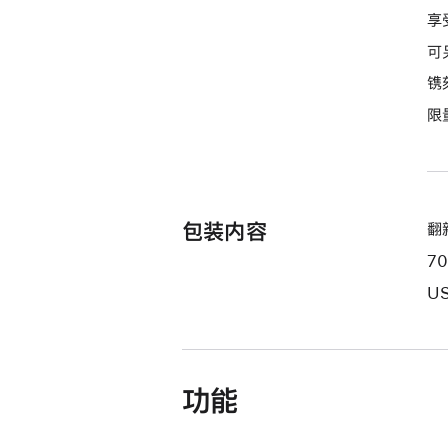
付
享
款
可
选
项)
镌
限
包装内容
翻新
7
US
功能