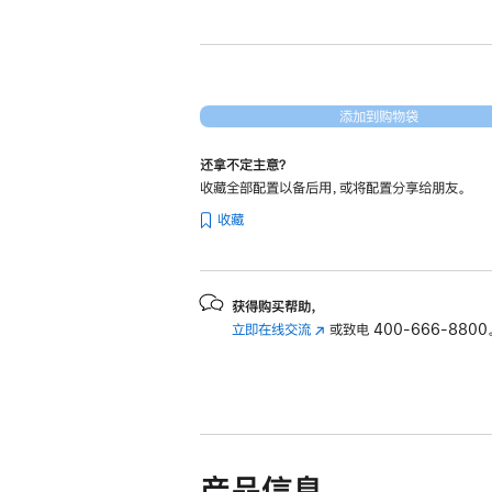
新
14
英
寸
MacBook
添加到购物袋
Pro
还拿不定主意？
Apple
收藏全部配置以备后用，或将配置分享给朋友。
M4
收藏
Pro
芯
片
(配
获得购买帮助，
立即在线交流
(在
或致电
400-666-8800
备
新
12
窗
核
口
中
中
央
打
开)
处
产品信息