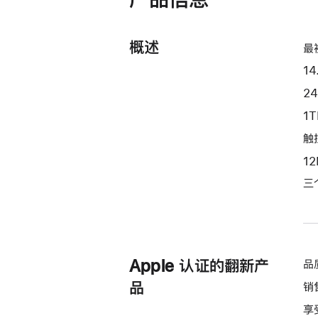
理
器
和
概述
最
16
14
核
图
2
形
1
处
触控
理
1
器)
-
三
银
色
silver
1tb
Apple 认证的翻新产
品
的
品
销
分
期
享