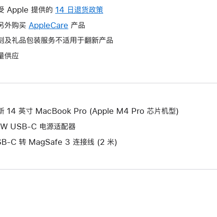
操
受 Apple 提供的
14 日退货政策
此
作
操
另外购买
AppleCare
此
产品
将
作
操
刻及礼品包装服务不适用于翻新产品
打
将
作
开
量供应
打
将
新
开
打
的
新
开
窗
的
新
口。
窗
的
 14 英寸 MacBook Pro (Apple M4 Pro 芯片机型)
口。
窗
0W USB-C 电源适配器
口。
B-C 转 MagSafe 3 连接线 (2 米)