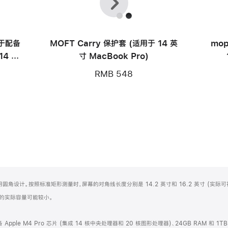
一
一
个
个
用于配备
MOFT Carry 保护套 (适用于 14 英
mop
14 英
寸 MacBook Pro)
RMB 548
屏顶部采用圆角设计。按照标准矩形测量时，屏幕的对角线长度分别是 14.2 英寸和 16.2 英寸 (实际
化之后的实际容量可能较小。
配备 Apple M4 Pro 芯片 (集成 14 核中央处理器和 20 核图形处理器)、24GB RAM 和 1