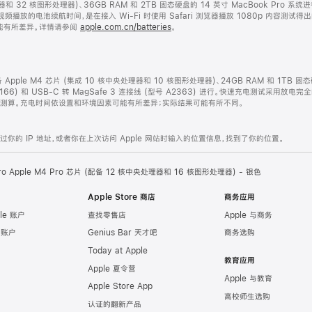
处理器和 32 核图形处理器)、36GB RAM 和 2TB 固态硬盘的 14 英寸 MacBook P
视频播放的电池续航时间，是在接入 Wi-Fi 时使用 Safari 浏览器播放 1080p 内容测
能有所差异。详情请参阅
apple.com.cn/batteries
。
配备 Apple M4 芯片 (集成 10 核中央处理器和 10 核图形处理器)、24GB RAM 和 1TB 
2166) 和 USB-C 转 MagSafe 3 连接线 (型号 A2363) 进行。快速充电测试采用放电
开始测算。充电时间依设置和环境因素可能有所差异；实际结果可能有所不同。
的 IP 地址，或者你在上次访问 Apple 网站时输入的位置信息，找到了你的位置。
ro Apple M4 Pro 芯片 (配备 12 核中央处理器和 16 核图形处理器) - 银色
Apple Store 商店
商务应用
le 账户
查找零售店
Apple 与商务
e 账户
Genius Bar 天才吧
商务选购
Today at Apple
教育应用
Apple 夏令营
Apple 与教育
Apple Store App
高校师生选购
认证的翻新产品