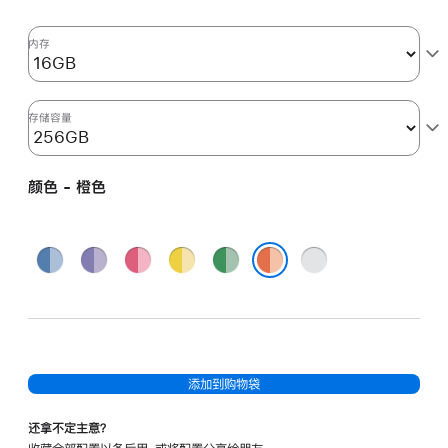
核
图
内存
形
处
理
存储容量
器)
以
颜色 - 橙色
及
千
兆
蓝
紫
粉
黄
绿
银
以
色
色
色
色
色
色
橙色
太
网
端
口
添加到购物袋
和
纳
还拿不定主意？
米