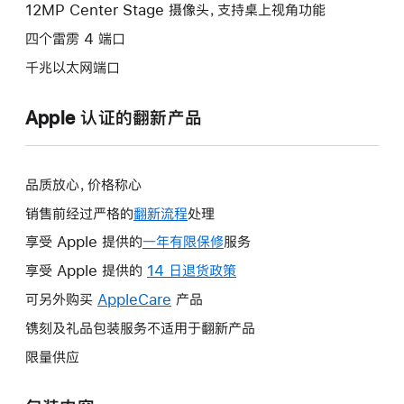
12MP Center Stage 摄像头，支持桌上视角功能
四个雷雳 4 端口
千兆以太网端口
Apple 认证的翻新产品
品质放心，价格称心
销售前经过严格的
翻新流程
处理
享受 Apple 提供的
一年有限保修
此
服务
操
享受 Apple 提供的
14 日退货政策
此
作
操
可另外购买
AppleCare
此
产品
将
作
操
镌刻及礼品包装服务不适用于翻新产品
打
将
作
开
限量供应
打
将
新
开
打
的