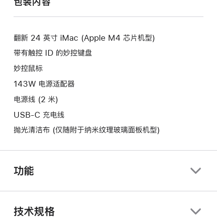
包装内容
新
开
窗
的
新
口。
窗
的
口。
翻新 24 英寸 iMac (Apple M4 芯片机型)
窗
口。
带有触控 ID 的妙控键盘
妙控鼠标
143W 电源适配器
电源线 (2 米)
USB-C 充电线
抛光清洁布 (仅随附于纳米纹理玻璃面板机型)
功能
技术规格