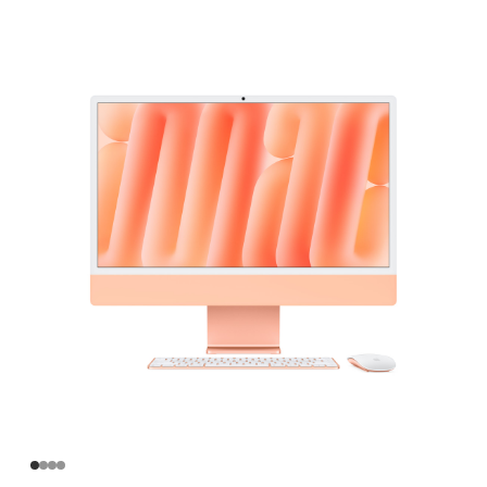
英
寸
iMac
Apple
M4
芯
片
(配
备
10
核
中
央
处
理
器
和
10