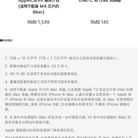
AppleCare+ 服务计划
USB-C 转 USB 转换器
(适用于配备 M4 芯片的
iMac)
RMB 145
RMB 1,549
网
脚
1. 1GB = 10 亿字节，1TB = 1 万亿字节；格式化之后的实际容量可能较小。
注
页
2. 屏幕对角线尺寸实际测量为 23.5 英寸。
页
3. Wi-Fi 6E 仅适用于支持此功能的国家或地区。
脚
4. 重量依配置和制造工艺的不同而可能有所差异。
5. 适用于配备 Apple 芯片的 Mac 电脑，以及搭载 Apple T2 安全芯片和 Intel 处理
器的 Mac 电脑。需要在你的 iPhone 和 Mac 上通过双重认证登录同一个 Apple 账
户；iPhone 和 Mac 应彼此接近并均开启蓝牙和无线局域网功能，且 Mac 未使用隔空
播放或随航功能。某些 iPhone 功能 (比如摄像头和麦克风) 不兼容 iPhone 镜像功
能。
6. 8 核中央处理器的 iMac 机型支持一台外接显示器。10 核中央处理器的 iMac 机
型支持最多达两台外接显示器。
Apple 智能推出时间依监管部门审批情况而定。