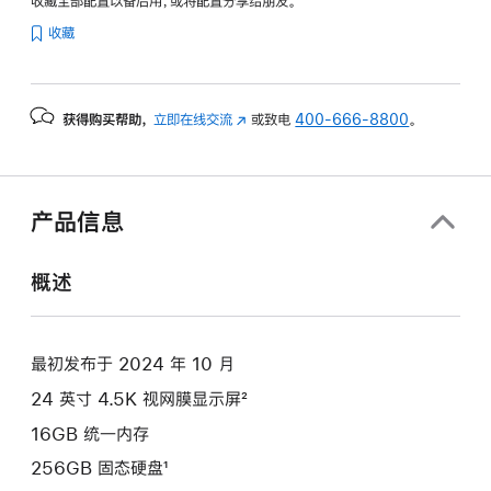
收藏全部配置以备后用，或将配置分享给朋友。
纹
收藏
理
玻
璃
获得购买帮助，
立即在线交流
(在
或致电
400-666-8800
。
面
新
板
窗
-
口
橙
中
产品信息
色
打
开)
orange
概述
256gb
的
分
最初发布于 2024 年 10 月
期
24 英寸 4.5K 视网膜显示屏²
付
款
16GB 统一内存
选
256GB 固态硬盘¹
项)